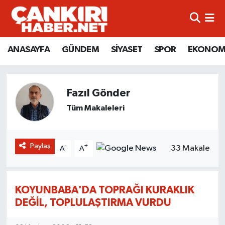
ANASAYFA
Künye
Merkez Hava Durumu
ANASAYFA
GÜNDEM
SİYASET
SPOR
EKONOM
GÜNDEM
İletişim
Merkez Trafik Yoğunluk Haritası
SİYASET
Gizlilik Sözleşmesi
Süper Lig Puan Durumu ve Fikstür
Fazıl Gönder
Tüm Makaleleri
SPOR
BİYOGRAFİLER
Tüm Manşetler
EKONOMİ
EKONOMİ
Son Dakika Haberleri
Paylaş
-
+
33 Makale
A
A
EĞİTİM
GENEL
Haber Arşivi
KOYUNBABA'DA TOPRAĞI KURAKLIK
RESMİ İLANLAR
GÜNDEM
DEĞİL, TOPLULAŞTIRMA VURDU
kimdir-nedir-nasil