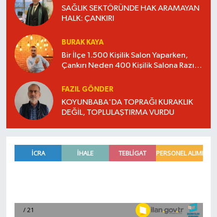
SAĞLIK SEKTÖRÜNDE HAK ARAMAYAN
HALK: ÇANKIRI
BURAK KAYA
Bir İlçe 1.500 Kişilik Salon Yaparken,
Çankırı Neden 400 Kişilik Salona Razı
Oluyor?
FAZIL GÖNDER
KOYUNBABA'DA TOPRAĞI KURAKLIK
DEĞİL, TOPLULAŞTIRMA VURDU