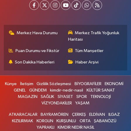
Merkez Hava Durumu
Merkez Trafik Yoğunluk
Haritası
Puan Durumu ve Fikstür
Tüm Manşetler
Son Dakika Haberleri
Haber Arşivi
Künye
İletişim
Gizlilik Sözleşmesi
BİYOGRAFİLER
EKONOMİ
GENEL
GÜNDEM
kimdir-nedir-nasil
KÜLTÜR SANAT
MAGAZİN
SAĞLIK
SİYASET
SPOR
TEKNOLOJİ
VİZYONDAKİLER
YAŞAM
ATKARACALAR
BAYRAMÖREN
ÇERKEŞ
ELDİVAN
ILGAZ
KIZILIRMAK
KORGUN
KURŞUNLU
ORTA
ŞABANÖZÜ
YAPRAKLI
KİMDİR NEDİR NASIL