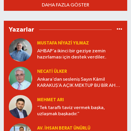
DAHA FAZLA GÖSTER
Yazarlar
MUSTAFA NIYAZI YILMAZ
AHBAP’a ikinci bir geziye zemin
hazırlaması için destek verdiler..
NECATI ÜLKER
Ankara’dan sesleniş Sayın Kâmil
KARAKUŞ’A AÇIK MEKTUP BU BİR AHDE
VEFADIR “YAŞANMIŞLIĞI KİTAP HALİNE
GETİRELİM”.
MEHMET ARI
“Tek taraflı taviz vermek başka,
uzlaşmak başkadır.”
AV. İHSAN BERAT ÜNÜRLÜ