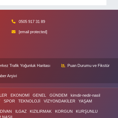
0505 917 31 89
[email protected]
rkez Trafik Yoğunluk Haritası
Puan Durumu ve Fikstür
ber Arşivi
LER
EKONOMİ
GENEL
GÜNDEM
kimdir-nedir-nasil
T
SPOR
TEKNOLOJİ
VİZYONDAKİLER
YAŞAM
LDİVAN
ILGAZ
KIZILIRMAK
KORGUN
KURŞUNLU
R NASIL