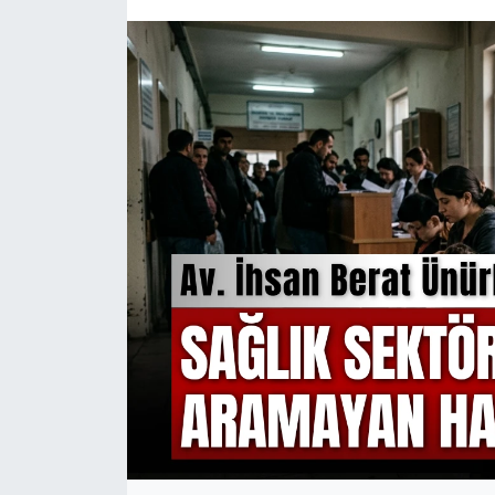
KÜLTÜR SANAT
MAGAZİN
SAĞLIK
SİYASET
SPOR
TEKNOLOJİ
VİZYONDAKİLER
YAŞAM