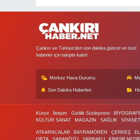
Çankırı ve Türkiye'den son dakika güncel ve özel
haberler için takipte kalın!
Merkez Hava Durumu
Me
Son Dakika Haberleri
Ha
Künye
İletişim
Gizlilik Sözleşmesi
BİYOGRAFİ
KÜLTÜR SANAT
MAGAZİN
SAĞLIK
SİYASE
ATKARACALAR
BAYRAMÖREN
ÇERKEŞ
E
ORTA
ŞABANÖZÜ
YAPRAKLI
KİMDİR NEDİ