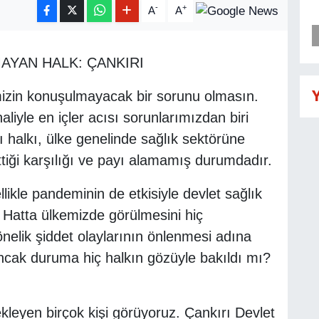
-
+
A
A
YAN HALK: ÇANKIRI
izin konuşulmayacak bir sorunu olmasın.
Y
iyle en içler acısı sorunlarımızdan biri
halkı, ülke genelinde sağlık sektörüne
ettiği karşılığı ve payı alamamış durumdadır.
ikle pandeminin de etkisiyle devlet sağlık
. Hatta ülkemizde görülmesini hiç
önelik şiddet olaylarının önlenmesi adına
ncak duruma hiç halkın gözüyle bakıldı mı?
kleyen birçok kişi görüyoruz. Çankırı Devlet