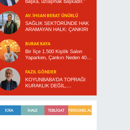
başka, uzlaşmak başkadır.”
AV. İHSAN BERAT ÜNÜRLÜ
SAĞLIK SEKTÖRÜNDE HAK
ARAMAYAN HALK: ÇANKIRI
BURAK KAYA
Bir İlçe 1.500 Kişilik Salon
Yaparken, Çankırı Neden 400
Kişilik Salona Razı Oluyor?
FAZIL GÖNDER
KOYUNBABA'DA TOPRAĞI
KURAKLIK DEĞİL,
TOPLULAŞTIRMA VURDU