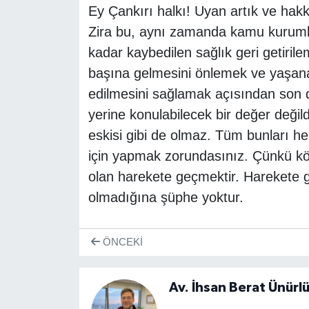
Ey Çankırı halkı! Uyan artık ve hakk
Zira bu, aynı zamanda kamu kurumla
kadar kaybedilen sağlık geri getiril
başına gelmesini önlemek ve yaşan
edilmesini sağlamak açısından son d
yerine konulabilecek bir değer değil
eskisi gibi de olmaz. Tüm bunları h
için yapmak zorundasınız. Çünkü kötü
olan harekete geçmektir. Harekete ge
olmadığına şüphe yoktur.
ÖNCEKI
Av. İhsan Berat Ünürl