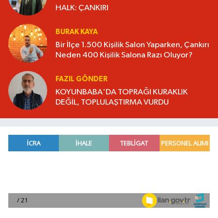
HALK: ÇANKIRI
BURAK KAYA
Bir İlçe 1.500 Kişilik Salon Yaparken, Çankırı
Neden 400 Kişilik Salona Razı Oluyor?
FAZIL GÖNDER
KOYUNBABA'DA TOPRAĞI KURAKLIK
DEĞİL, TOPLULAŞTIRMA VURDU