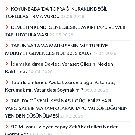
KOYUNBABA'DA TOPRAĞI KURAKLIK DEĞİL,
TOPLULAŞTIRMA VURDU
03.06.2026
DEVLETİN KENDİ GENELGESİNE AYKIRI TAPU VE WEB
TAPU UYGULAMASI
22.05.2026
TAPUN VAR AMA MALIN SENİN Mİ? TÜRKİYE
MÜLKİYET GÜVENCESİNDE 93. SIRADA
27.04.2026
İdamı Kaldıran Devlet, Veraset Çilesini Neden
Kaldırmaz
14.04.2026
Tapu İşlemlerine Avukat Zorunluluğu: Vatandaşı
Korumak mı, Vatandaşı Soymak mı?
06.03.2026
TAPUYA GÜVEN İLKESİ NASIL GÜÇLENİR? YARI
YARGISAL BİR MAKAM OLARAK TAPU MÜDÜRLÜĞÜNÜN
YENİDEN DÜŞÜNÜLMESİ
21.02.2026
90 Milyonu İzleyen Yapay Zekâ Kartelleri Neden
Görmüyor
30.01.2026