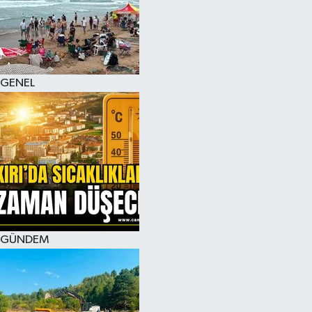
KÜLTÜR SANAT
MAGAZİN
GENEL
SAĞLIK
SİYASET
SPOR
TEKNOLOJİ
VİZYONDAKİLER
GÜNDEM
YAŞAM