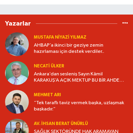
Yazarlar
MUSTAFA NIYAZI YILMAZ
AHBAP’a ikinci bir geziye zemin
hazırlaması için destek verdiler..
NECATI ÜLKER
Ankara’dan sesleniş Sayın Kâmil
KARAKUŞ’A AÇIK MEKTUP BU BİR AHDE
VEFADIR “YAŞANMIŞLIĞI KİTAP HALİNE
GETİRELİM”.
MEHMET ARI
“Tek taraflı taviz vermek başka, uzlaşmak
başkadır.”
AV. İHSAN BERAT ÜNÜRLÜ
SAĞLIK SEKTÖRÜNDE HAK ARAMAYAN