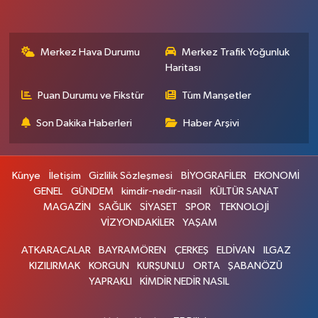
Merkez Hava Durumu
Merkez Trafik Yoğunluk
Haritası
Puan Durumu ve Fikstür
Tüm Manşetler
Son Dakika Haberleri
Haber Arşivi
Künye
İletişim
Gizlilik Sözleşmesi
BİYOGRAFİLER
EKONOMİ
GENEL
GÜNDEM
kimdir-nedir-nasil
KÜLTÜR SANAT
MAGAZİN
SAĞLIK
SİYASET
SPOR
TEKNOLOJİ
VİZYONDAKİLER
YAŞAM
ATKARACALAR
BAYRAMÖREN
ÇERKEŞ
ELDİVAN
ILGAZ
KIZILIRMAK
KORGUN
KURŞUNLU
ORTA
ŞABANÖZÜ
YAPRAKLI
KİMDİR NEDİR NASIL