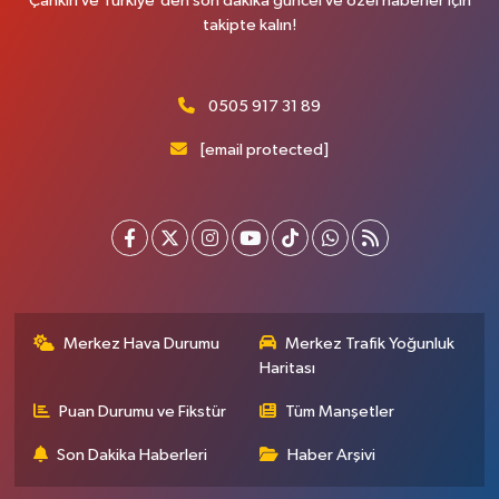
Çankırı ve Türkiye'den son dakika güncel ve özel haberler için
takipte kalın!
0505 917 31 89
[email protected]
Merkez Hava Durumu
Merkez Trafik Yoğunluk
Haritası
Puan Durumu ve Fikstür
Tüm Manşetler
Son Dakika Haberleri
Haber Arşivi