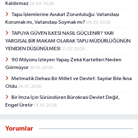
Kaldırmaz
14.04.2026
Tapu İşlemlerine Avukat Zorunluluğu: Vatandaşı
Korumak mı, Vatandaşı Soymak mı?
06.03.2026
TAPUYA GÜVEN İLKESİ NASIL GÜÇLENİR? YARI
YARGISAL BİR MAKAM OLARAK TAPU MÜDÜRLÜĞÜNÜN
YENİDEN DÜŞÜNÜLMESİ
21.02.2026
90 Milyonu İzleyen Yapay Zekâ Kartelleri Neden
Görmüyor
30.01.2026
Metmatik Dehası Bir Millet ve Devlet: Sayılar Bile İkna
Oldu
26.01.2026
Bir İmza İçin Süründüren Bürokrasi Devlet Değil,
Engel Üretir
14.01.2026
Yorumlar