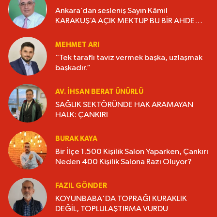
Ankara’dan sesleniş Sayın Kâmil
KARAKUŞ’A AÇIK MEKTUP BU BİR AHDE
VEFADIR “YAŞANMIŞLIĞI KİTAP HALİNE
GETİRELİM”.
MEHMET ARI
“Tek taraflı taviz vermek başka, uzlaşmak
başkadır.”
AV. İHSAN BERAT ÜNÜRLÜ
SAĞLIK SEKTÖRÜNDE HAK ARAMAYAN
HALK: ÇANKIRI
BURAK KAYA
Bir İlçe 1.500 Kişilik Salon Yaparken, Çankırı
Neden 400 Kişilik Salona Razı Oluyor?
FAZIL GÖNDER
KOYUNBABA'DA TOPRAĞI KURAKLIK
DEĞİL, TOPLULAŞTIRMA VURDU