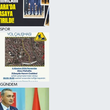
KÜLTÜR SANAT
MAGAZİN
SPOR
SAĞLIK
SİYASET
SPOR
TEKNOLOJİ
VİZYONDAKİLER
GÜNDEM
YAŞAM