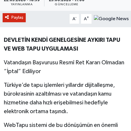
22.05.2026 - 18:39
25.06.2026 - 11:00
YAYINLANMA
GÜNCELLEME
Paylaş
-
+
A
A
DEVLETİN KENDİ GENELGESİNE AYKIRI TAPU
VE WEB TAPU UYGULAMASI
Vatandaşın Başvurusu Resmî Ret Kararı Olmadan
“İptal” Ediliyor
Türkiye’de tapu işlemleri yıllardır dijitalleşme,
bürokrasinin azaltılması ve vatandaşın kamu
hizmetine daha hızlı erişebilmesi hedefiyle
elektronik ortama taşındı.
WebTapu sistemi de bu dönüşümün en önemli