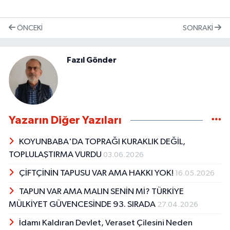
ÖNCEKI
SONRAKI
Fazıl Gönder
Yazarın Diğer Yazıları
KOYUNBABA'DA TOPRAĞI KURAKLIK DEĞİL,
TOPLULAŞTIRMA VURDU
03.06.2026
ÇİFTÇİNİN TAPUSU VAR AMA HAKKI YOK!
16.05.2026
TAPUN VAR AMA MALIN SENİN Mİ? TÜRKİYE
MÜLKİYET GÜVENCESİNDE 93. SIRADA
27.04.2026
İdamı Kaldıran Devlet, Veraset Çilesini Neden