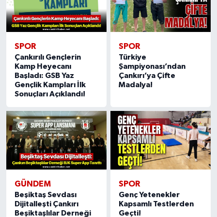
SPOR
SPOR
Çankırılı Gençlerin
Türkiye
Kamp Heyecanı
Şampiyonası’ndan
Başladı: GSB Yaz
Çankırı’ya Çifte
Gençlik Kampları İlk
Madalya!
Sonuçları Açıklandı!
GÜNDEM
SPOR
Beşiktaş Sevdası
Genç Yetenekler
Dijitalleşti Çankırı
Kapsamlı Testlerden
Beşiktaşlılar Derneği
Geçti!