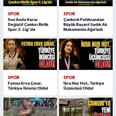
SPOR
SPOR
Son Anda Karar
Çankırılı Pehlivandan
Değişti! Çankırı Birlik
Büyük Başarı! Sadık Ak
Spor 2. Lig'de
Makamında Ağırladı
SPOR
SPOR
Fatma Erva Çınar,
İkra Nur Hot, Türkiye
Türkiye İkincisi Oldu!
Üçüncüsü Oldu!