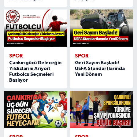
SPOR
SPOR
Çankırıgücü Geleceğin
Geri Sayım Başladı!
Yıldızlarını Arıyor!
UEFA Standartlarında
Futbolcu Seçmeleri
Yeni Dönem
Başlıyor