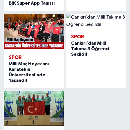
BJK Super App Tanıttı
SPOR
Çankırı’dan Millî
Takıma 3 Öğrenci
Seçildi!
SPOR
Milli Maç Heyecanı
Karatekin
Üniversitesi’nde
Yaşandı!