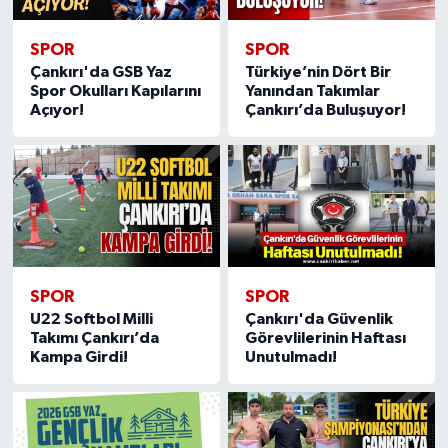
SPOR
SPOR
Çankırı'da GSB Yaz
Türkiye’nin Dört Bir
Spor Okulları Kapılarını
Yanından Takımlar
Açıyor!
Çankırı’da Buluşuyor!
SPOR
SPOR
U22 Softbol Milli
Çankırı'da Güvenlik
Takımı Çankırı’da
Görevlilerinin Haftası
Kampa Girdi!
Unutulmadı!