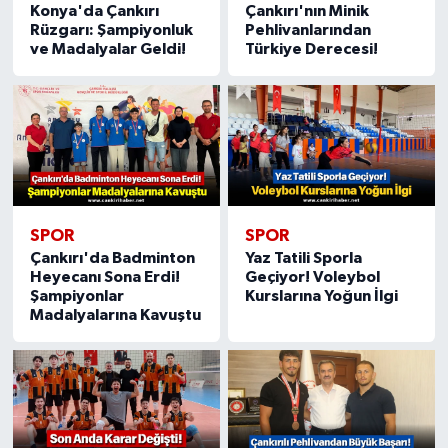
Konya'da Çankırı
Çankırı'nın Minik
Rüzgarı: Şampiyonluk
Pehlivanlarından
ve Madalyalar Geldi!
Türkiye Derecesi!
SPOR
SPOR
Çankırı'da Badminton
Yaz Tatili Sporla
Heyecanı Sona Erdi!
Geçiyor! Voleybol
Şampiyonlar
Kurslarına Yoğun İlgi
Madalyalarına Kavuştu