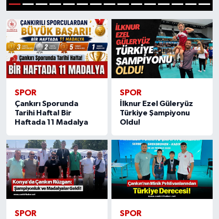
1
2
3
4
5
6
7
8
9
10
11
12
13
14
15
KÜLTÜR SANAT
MAGAZİN
SAĞLIK
SİYASET
SPOR
SPOR
Çankırı Sporunda
İlknur Ezel Güleryüz
Tarihi Hafta! Bir
Türkiye Şampiyonu
SPOR
Haftada 11 Madalya
Oldu!
TEKNOLOJİ
VİZYONDAKİLER
YAŞAM
SPOR
SPOR