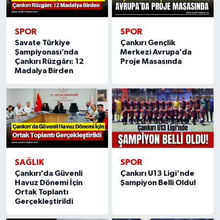
SPOR
SPOR
Savate Türkiye
Çankırı Gençlik
Şampiyonası’nda
Merkezi Avrupa’da
Çankırı Rüzgârı: 12
Proje Masasında
Madalya Birden
SAĞLIK
SPOR
Çankırı’da Güvenli
Çankırı U13 Ligi'nde
Havuz Dönemi İçin
Şampiyon Belli Oldu!
Ortak Toplantı
Gerçekleştirildi