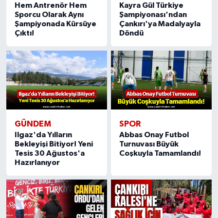
Hem Antrenör Hem
Kayra Gül Türkiye
Sporcu Olarak Aynı
Şampiyonası'ndan
Şampiyonada Kürsüye
Çankırı'ya Madalyayla
Çıktı!
Döndü
GÜNDEM
SPOR
Ilgaz'da Yılların
Abbas Onay Futbol
Bekleyişi Bitiyor! Yeni
Turnuvası Büyük
Tesis 30 Ağustos'a
Coşkuyla Tamamlandı!
Hazırlanıyor