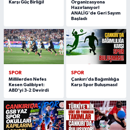
Karşı Güç Birliği!
Organizasyona
Hazırlanıyor!
ANALİG'de Geri Sayım
Başladı
SPOR
SPOR
Millilerden Nefes
Çankırı’da Bağımlılığa
Kesen Galibiyet:
Karşı Spor Buluşması!
ABD’yi 3-2 Devirdi