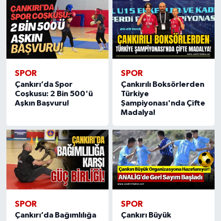
SPOR
SPOR
Çankırı’da Spor
Çankırılı Boksörlerden
Coşkusu: 2 Bin 500'ü
Türkiye
Aşkın Başvuru!
Şampiyonası'nda Çifte
Madalya!
SPOR
SPOR
Çankırı’da Bağımlılığa
Çankırı Büyük