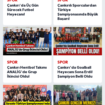
SPOR
SPOR
Çankırı'da Üç Gün
Çankırılı Sporculardan
Sürecek Futbol
Türkiye
Heyecanı!
Şampiyonasında Büyük
Başarı!
SPOR
SPOR
Çankırı Hentbol Takımı
Çankırı'da Goalball
ANALİG'de Grup
Heyecanı Sona Erdi!
İkincisi Oldu!
Şampiyon Belli Oldu