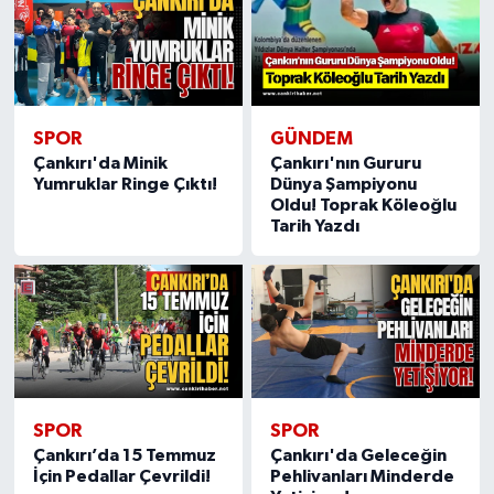
SPOR
GÜNDEM
Çankırı'da Minik
Çankırı'nın Gururu
Yumruklar Ringe Çıktı!
Dünya Şampiyonu
Oldu! Toprak Köleoğlu
Tarih Yazdı
SPOR
SPOR
Çankırı’da 15 Temmuz
Çankırı'da Geleceğin
İçin Pedallar Çevrildi!
Pehlivanları Minderde