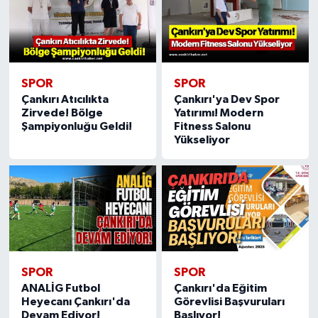
SPOR
SPOR
Çankırı Atıcılıkta
Çankırı'ya Dev Spor
Zirvede! Bölge
Yatırımı! Modern
Şampiyonluğu Geldi!
Fitness Salonu
Yükseliyor
SPOR
SPOR
ANALİG Futbol
Çankırı'da Eğitim
Heyecanı Çankırı'da
Görevlisi Başvuruları
Devam Ediyor!
Başlıyor!