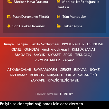
Merkez Hava Durumu
Merkez Trafik Yoğunluk
Haritası
Puan Durumu ve Fikstür
Tüm Manşetler
Son Dakika Haberleri
Haber Arşivi
Künye
İletişim
Gizlilik Sözleşmesi
BİYOGRAFİLER
EKONOMİ
GENEL
GÜNDEM
kimdir-nedir-nasil
KÜLTÜR SANAT
MAGAZİN
SAĞLIK
SİYASET
SPOR
TEKNOLOJİ
VİZYONDAKİLER
YAŞAM
ATKARACALAR
BAYRAMÖREN
ÇERKEŞ
ELDİVAN
ILGAZ
KIZILIRMAK
KORGUN
KURŞUNLU
ORTA
ŞABANÖZÜ
YAPRAKLI
KİMDİR NEDİR NASIL
Haber Yazılımı:
TE Bilişim
En iyi site deneyimi sağlamak için çerezlerden