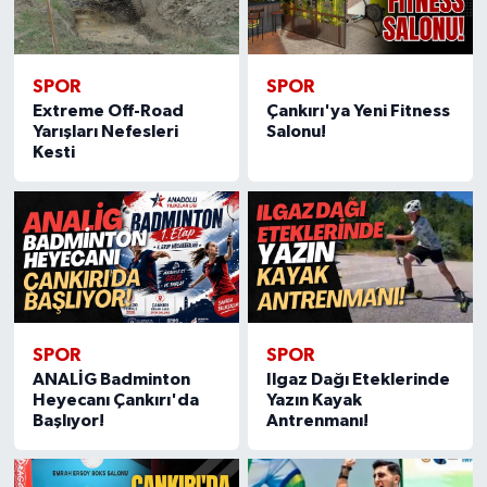
SPOR
SPOR
Extreme Off-Road
Çankırı'ya Yeni Fitness
Yarışları Nefesleri
Salonu!
Kesti
SPOR
SPOR
ANALİG Badminton
Ilgaz Dağı Eteklerinde
Heyecanı Çankırı'da
Yazın Kayak
Başlıyor!
Antrenmanı!