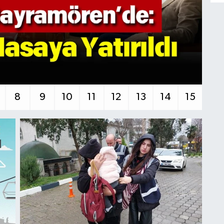
8
9
10
11
12
13
14
15