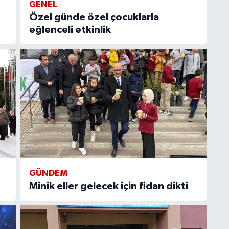
GENEL
Özel günde özel çocuklarla
eğlenceli etkinlik
GÜNDEM
Minik eller gelecek için fidan dikti