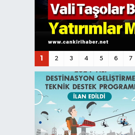
KÜLTÜR SANAT
MAGAZİN
SAĞLIK
SİYASET
1
2
3
4
5
6
7
SPOR
TEKNOLOJİ
VİZYONDAKİLER
YAŞAM