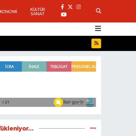
KÜLTÜR
EKONOMİ
SANAT
ükleniyor...