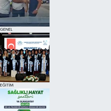
KÜLTÜR SANAT
MAGAZİN
GENEL
SAĞLIK
SİYASET
SPOR
TEKNOLOJİ
VİZYONDAKİLER
EĞİTİM
YAŞAM