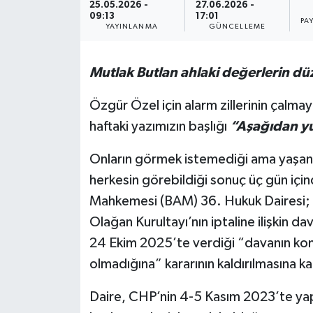
25.05.2026 -
27.06.2026 -
09:13
17:01
PA
YAYINLANMA
GÜNCELLEME
Mutlak Butlan ahlaki değerlerin düz
Özgür Özel için alarm zillerinin çalma
haftaki yazımızın başlığı
“Aşağıdan y
Onların görmek istemediği ama yaşana
herkesin görebildiği sonuç üç gün iç
Mahkemesi (BAM) 36. Hukuk Dairesi; 
Olağan Kurultayı’nın iptaline ilişkin
24 Ekim 2025’te verdiği “davanın kon
olmadığına” kararının kaldırılmasına ka
Daire, CHP’nin 4-5 Kasım 2023’te yapı