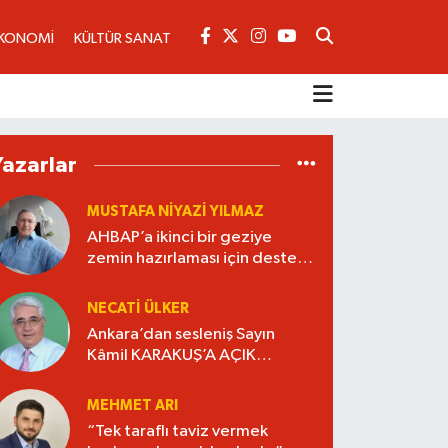
KONOMİ
KÜLTÜR SANAT
Yazarlar
MUSTAFA NIYAZI YILMAZ
AHBAP’a ikinci bir geziye
zemin hazırlaması için destek
verdiler..
NECATI ÜLKER
Ankara’dan sesleniş Sayın
Kâmil KARAKUŞ’A AÇIK
MEKTUP BU BİR AHDE VEFADIR
“YAŞANMIŞLIĞI KİTAP HALİNE
MEHMET ARI
GETİRELİM”.
“Tek taraflı taviz vermek