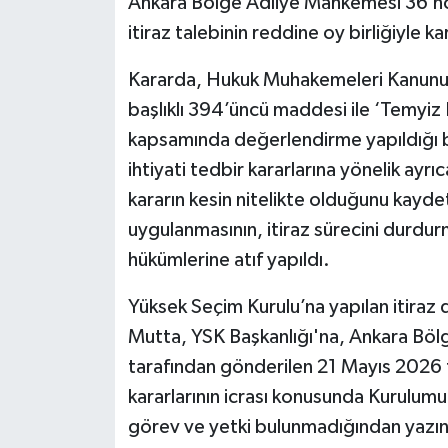
Ankara Bölge Adliye Mahkemesi 36’ncı 
itiraz talebinin reddine oy birliğiyle ka
Kararda, Hukuk Muhakemeleri Kanunu’nu
başlıklı 394’üncü maddesi ile ‘Temyiz 
kapsamında değerlendirme yapıldığı bel
ihtiyati tedbir kararlarına yönelik ayrı
kararın kesin nitelikte olduğunu kaydett
uygulanmasının, itiraz sürecini durdu
hükümlerine atıf yapıldı.
Yüksek Seçim Kurulu’na yapılan itiraz 
Mutta, YSK Başkanlığı'na, Ankara Böl
tarafından gönderilen 21 Mayıs 2026 ta
kararlarının icrası konusunda Kurulumu
görev ve yetki bulunmadığından yazını