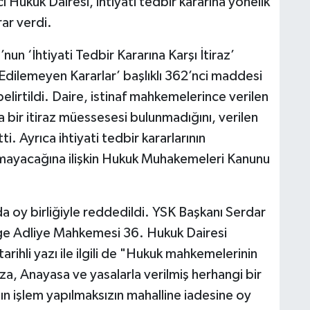
Hukuk Dairesi, ihtiyati tedbir kararına yönelik
rar verdi.
n ‘İhtiyati Tedbir Kararına Karşı İtiraz’
Edilemeyen Kararlar’ başlıklı 362’nci maddesi
irtildi. Daire, istinaf mahkemelerince verilen
ca bir itiraz müessesesi bulunmadığını, verilen
i. Ayrıca ihtiyati tedbir kararlarının
rmayacağına ilişkin Hukuk Muhakemeleri Kanunu
da oy birliğiyle reddedildi. YSK Başkanı Serdar
ge Adliye Mahkemesi 36. Hukuk Dairesi
rihli yazı ile ilgili de "Hukuk mahkemelerinin
za, Anayasa ve yasalarla verilmiş herhangi bir
n işlem yapılmaksızın mahalline iadesine oy