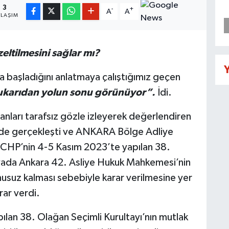
3
-
+
A
A
YLAŞIM
eltilmesini sağlar mı?
Y
ya başladığını anlatmaya çalıştığımız geçen
ukarıdan yolun sonu görünüyor”.
İdi.
nları tarafsız gözle izleyerek değerlendiren
inde gerçekleşti ve ANKARA Bölge Adliye
CHP’nin 4-5 Kasım 2023’te yapılan 38.
 davada Ankara 42. Asliye Hukuk Mahkemesi’nin
usuz kalması sebebiyle karar verilmesine yer
rar verdi.
lan 38. Olağan Seçimli Kurultayı’nın mutlak