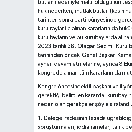
butlan nedeniyle malul olduğunun tespit
hükmederken, mutlak butlan (kesin hük
tarihten sonra parti bünyesinde gerçe
kurultaylar ile alınan kararların da hü
kurultayların ve bu kurultaylarda alına
2023 tarihli 38. Olağan Seçimli Kuru
tarihinden önceki Genel Başkan Kemal 
aynen devam etmelerine, ayrıca 8 Ekim
kongrede alınan tüm kararların da mut
Kongre öncesindeki il başkanı ve il y
gerektiği belirtilen kararda, kurultay
neden olan gerekçeler şöyle sıralandı
1.
Delege iradesinin fesada uğratıldığı
soruşturmaları, iddianameler, tanık b