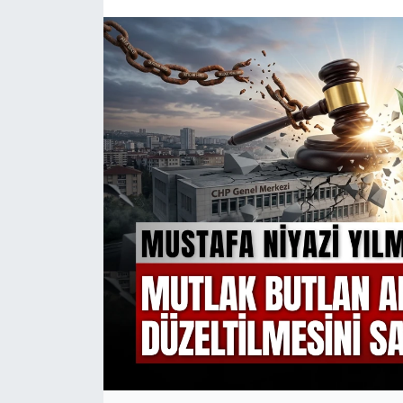
KÜLTÜR SANAT
MAGAZİN
SAĞLIK
SİYASET
SPOR
TEKNOLOJİ
VİZYONDAKİLER
YAŞAM