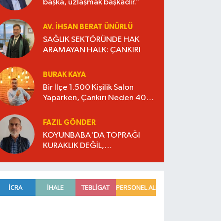
başka, uzlaşmak başkadır.”
AV. İHSAN BERAT ÜNÜRLÜ
SAĞLIK SEKTÖRÜNDE HAK
ARAMAYAN HALK: ÇANKIRI
BURAK KAYA
Bir İlçe 1.500 Kişilik Salon
Yaparken, Çankırı Neden 400
Kişilik Salona Razı Oluyor?
FAZIL GÖNDER
KOYUNBABA'DA TOPRAĞI
KURAKLIK DEĞİL,
TOPLULAŞTIRMA VURDU