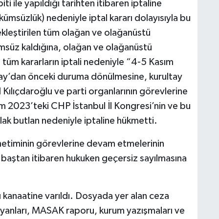
i ile yapıldığı tarihten itibaren iptaline
ümsüzlük) nedeniyle iptal kararı dolayısıyla bu
kleştirilen tüm olağan ve olağanüstü
kümsüz kaldığına, olağan ve olağanüstü
n tüm kararların iptali nedeniyle “4-5 Kasım
ltay’dan önceki duruma dönülmesine, kurultay
Kılıçdaroğlu ve parti organlarının görevlerine
 2023’teki CHP İstanbul İl Kongresi’nin ve bu
lak butlan nedeniyle iptaline hükmetti.
önetiminin görevlerine devam etmelerinin
ın baştan itibaren hukuken geçersiz sayılmasına
.
 kanaatine varıldı. Dosyada yer alan ceza
eyanları, MASAK raporu, kurum yazışmaları ve