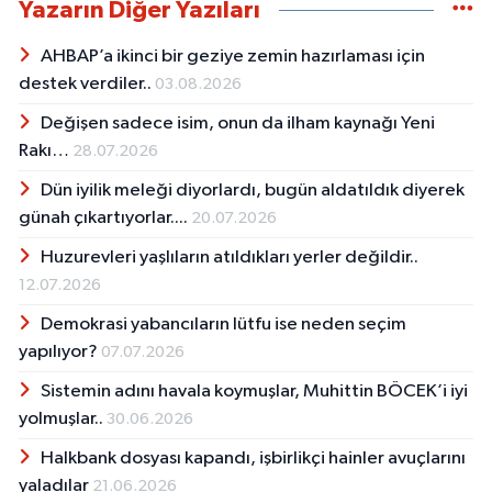
Yazarın Diğer Yazıları
AHBAP’a ikinci bir geziye zemin hazırlaması için
destek verdiler..
03.08.2026
Değişen sadece isim, onun da ilham kaynağı Yeni
Rakı…
28.07.2026
Dün iyilik meleği diyorlardı, bugün aldatıldık diyerek
günah çıkartıyorlar....
20.07.2026
Huzurevleri yaşlıların atıldıkları yerler değildir..
12.07.2026
Demokrasi yabancıların lütfu ise neden seçim
yapılıyor?
07.07.2026
Sistemin adını havala koymuşlar, Muhittin BÖCEK’i iyi
yolmuşlar..
30.06.2026
Halkbank dosyası kapandı, işbirlikçi hainler avuçlarını
yaladılar
21.06.2026