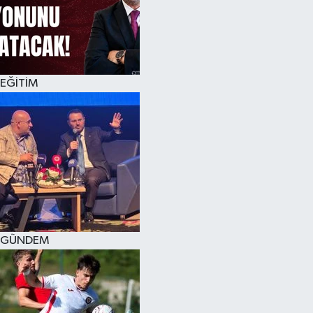
KÜLTÜR SANAT
MAGAZİN
EĞİTİM
SAĞLIK
SİYASET
SPOR
TEKNOLOJİ
VİZYONDAKİLER
GÜNDEM
YAŞAM