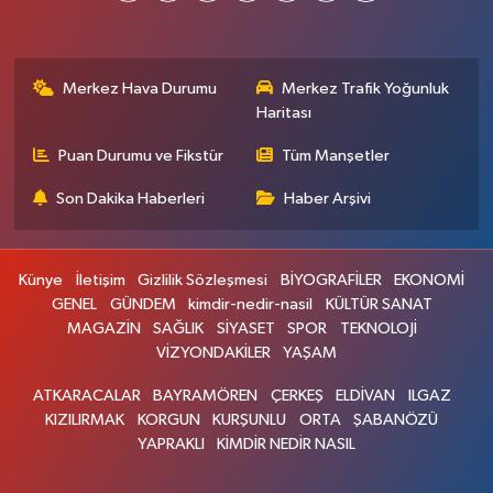
Merkez Hava Durumu
Merkez Trafik Yoğunluk
Haritası
Puan Durumu ve Fikstür
Tüm Manşetler
Son Dakika Haberleri
Haber Arşivi
Künye
İletişim
Gizlilik Sözleşmesi
BİYOGRAFİLER
EKONOMİ
GENEL
GÜNDEM
kimdir-nedir-nasil
KÜLTÜR SANAT
MAGAZİN
SAĞLIK
SİYASET
SPOR
TEKNOLOJİ
VİZYONDAKİLER
YAŞAM
ATKARACALAR
BAYRAMÖREN
ÇERKEŞ
ELDİVAN
ILGAZ
KIZILIRMAK
KORGUN
KURŞUNLU
ORTA
ŞABANÖZÜ
YAPRAKLI
KİMDİR NEDİR NASIL