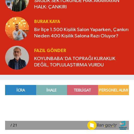
SAĞLIK SEKTÖRÜNDE HAK ARAMAYAN
HALK: ÇANKIRI
BURAK KAYA
Bir İlçe 1.500 Kişilik Salon Yaparken, Çankırı
Neden 400 Kişilik Salona Razı Oluyor?
FAZIL GÖNDER
KOYUNBABA'DA TOPRAĞI KURAKLIK
DEĞİL, TOPLULAŞTIRMA VURDU