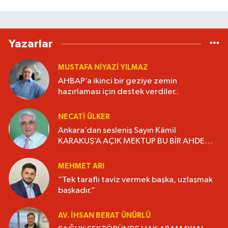
Yazarlar
MUSTAFA NIYAZI YILMAZ
AHBAP’a ikinci bir geziye zemin
hazırlaması için destek verdiler..
NECATI ÜLKER
Ankara’dan sesleniş Sayın Kâmil
KARAKUŞ’A AÇIK MEKTUP BU BİR AHDE
VEFADIR “YAŞANMIŞLIĞI KİTAP HALİNE
GETİRELİM”.
MEHMET ARI
“Tek taraflı taviz vermek başka, uzlaşmak
başkadır.”
AV. İHSAN BERAT ÜNÜRLÜ