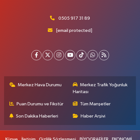
0505 917 31 89
[email protected]
Merkez Hava Durumu
Merkez Trafik Yoğunluk
Haritası
Puan Durumu ve Fikstür
Tüm Manşetler
Son Dakika Haberleri
Haber Arşivi
Künye
İletişim
Gizlilik Sözleşmesi
BİYOGRAFİLER
EKONOMİ