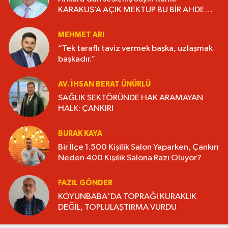
KARAKUŞ’A AÇIK MEKTUP BU BİR AHDE
VEFADIR “YAŞANMIŞLIĞI KİTAP HALİNE
GETİRELİM”.
MEHMET ARI
“Tek taraflı taviz vermek başka, uzlaşmak
başkadır.”
AV. İHSAN BERAT ÜNÜRLÜ
SAĞLIK SEKTÖRÜNDE HAK ARAMAYAN
HALK: ÇANKIRI
BURAK KAYA
Bir İlçe 1.500 Kişilik Salon Yaparken, Çankırı
Neden 400 Kişilik Salona Razı Oluyor?
FAZIL GÖNDER
KOYUNBABA'DA TOPRAĞI KURAKLIK
DEĞİL, TOPLULAŞTIRMA VURDU