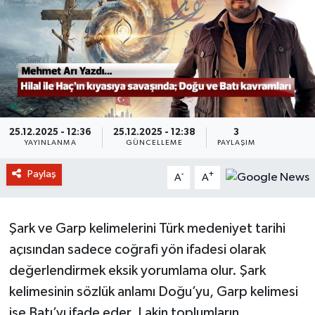
25.12.2025 - 12:36
25.12.2025 - 12:38
3
YAYINLANMA
GÜNCELLEME
PAYLAŞIM
Paylaş
-
+
A
A
Şark ve Garp kelimelerini Türk medeniyet tarihi
açısından sadece coğrafi yön ifadesi olarak
değerlendirmek eksik yorumlama olur. Şark
kelimesinin sözlük anlamı Doğu’yu, Garp kelimesi
ise Batı’yı ifade eder. Lakin toplumların