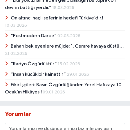
“Dur yolcu.! Bilmeden gelip bastığın bu toprak bir
devrin battığı yerdir.”
18.03.2026
On altıncı haçlı seferinin hedefi Türkiye’dir.!
10.03.2026
“Postmodern Darbe”
02.03.2026
Baharı bekleyenlere müjde; 1. Cemre havaya düştü…
21.02.2026
“Radyo Özgürlüktür”
15.02.2026
“İnsan küçük bir kainattır”
29.01.2026
Fikir İşçileri: Basın Özgürlüğünden Yerel Hafızaya 10
Ocak’ın Hikâyesi!
09.01.2026
Yorumlar