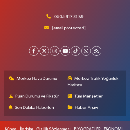
0505 917 31 89
[email protected]
Merkez Hava Durumu
Merkez Trafik Yoğunluk
Haritası
Puan Durumu ve Fikstür
Tüm Manşetler
Son Dakika Haberleri
Haber Arşivi
Künye
İletişim
Gizlilik Sözleşmesi
BİYOGRAFİLER
EKONOMİ