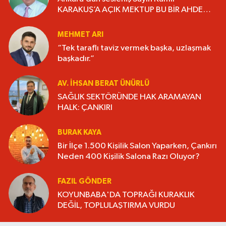
KARAKUŞ’A AÇIK MEKTUP BU BİR AHDE
VEFADIR “YAŞANMIŞLIĞI KİTAP HALİNE
GETİRELİM”.
MEHMET ARI
“Tek taraflı taviz vermek başka, uzlaşmak
başkadır.”
AV. İHSAN BERAT ÜNÜRLÜ
SAĞLIK SEKTÖRÜNDE HAK ARAMAYAN
HALK: ÇANKIRI
BURAK KAYA
Bir İlçe 1.500 Kişilik Salon Yaparken, Çankırı
Neden 400 Kişilik Salona Razı Oluyor?
FAZIL GÖNDER
KOYUNBABA'DA TOPRAĞI KURAKLIK
DEĞİL, TOPLULAŞTIRMA VURDU