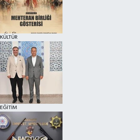
KÜLTÜR SANAT
MAGAZİN
KÜLTÜR
SAĞLIK
SİYASET
SPOR
TEKNOLOJİ
VİZYONDAKİLER
EĞİTİM
YAŞAM