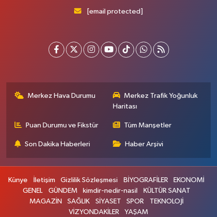
[email protected]
Merkez Hava Durumu
Merkez Trafik Yoğunluk
Haritası
Puan Durumu ve Fikstür
Tüm Manşetler
Son Dakika Haberleri
Haber Arşivi
Künye
İletişim
Gizlilik Sözleşmesi
BİYOGRAFİLER
EKONOMİ
GENEL
GÜNDEM
kimdir-nedir-nasil
KÜLTÜR SANAT
MAGAZİN
SAĞLIK
SİYASET
SPOR
TEKNOLOJİ
VİZYONDAKİLER
YAŞAM