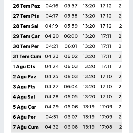
26 Tem Paz
04:16
05:57
13:20
17:12
20:33
27 Tem Pts
04:17
05:58
13:20
17:12
20:32
28 Tem Sal
04:19
05:59
13:20
17:12
20:31
29 Tem Çar
04:20
06:00
13:20
17:11
20:30
30 Tem Per
04:21
06:01
13:20
17:11
20:29
31 Tem Cum
04:23
06:02
13:20
17:11
20:28
1 Ağu Cts
04:24
06:03
13:20
17:11
20:27
2 Ağu Paz
04:25
06:03
13:20
17:10
20:26
3 Ağu Pts
04:27
06:04
13:20
17:10
20:25
4 Ağu Sal
04:28
06:05
13:20
17:10
20:24
5 Ağu Çar
04:29
06:06
13:19
17:09
20:23
6 Ağu Per
04:31
06:07
13:19
17:09
20:22
7 Ağu Cum
04:32
06:08
13:19
17:08
20:21