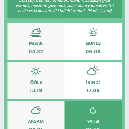
Dört şey, Cennet hazinelerindendir: Sadakayı gizli
vermek, musibeti gizlemek, sıla-i rahim yapmak ve "Lâ
KÜLTÜR SANAT
havle ve lâ kuvvete illâ billâh" demek. (Hadis-i şerif)
MAGAZİN
SAĞLIK
İMSAK
GÜNEŞ
04:32
06:08
SİYASET
SPOR
ÖĞLE
İKINDI
TEKNOLOJİ
13:19
17:08
VİZYONDAKİLER
YAŞAM
AKŞAM
YATSI