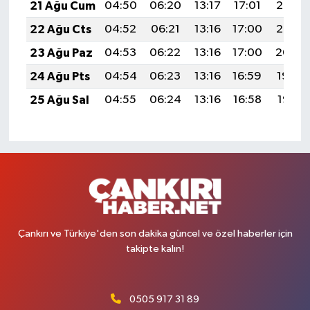
21 Ağu Cum
04:50
06:20
13:17
17:01
20:03
22 Ağu Cts
04:52
06:21
13:16
17:00
20:02
23 Ağu Paz
04:53
06:22
13:16
17:00
20:00
24 Ağu Pts
04:54
06:23
13:16
16:59
19:59
25 Ağu Sal
04:55
06:24
13:16
16:58
19:57
Çankırı ve Türkiye'den son dakika güncel ve özel haberler için
takipte kalın!
0505 917 31 89