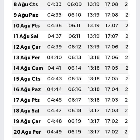
8 Ağu Cts
04:33
06:09
13:19
17:08
20:20
9 Ağu Paz
04:35
06:10
13:19
17:08
20:18
10 Ağu Pts
04:36
06:11
13:19
17:07
20:17
11 Ağu Sal
04:37
06:11
13:19
17:07
20:16
12 Ağu Çar
04:39
06:12
13:19
17:06
20:15
13 Ağu Per
04:40
06:13
13:18
17:06
20:14
14 Ağu Cum
04:41
06:14
13:18
17:05
20:12
15 Ağu Cts
04:43
06:15
13:18
17:05
20:11
16 Ağu Paz
04:44
06:16
13:18
17:04
20:10
17 Ağu Pts
04:45
06:17
13:18
17:03
20:08
18 Ağu Sal
04:47
06:18
13:17
17:03
20:07
19 Ağu Çar
04:48
06:19
13:17
17:02
20:06
20 Ağu Per
04:49
06:19
13:17
17:02
20:04