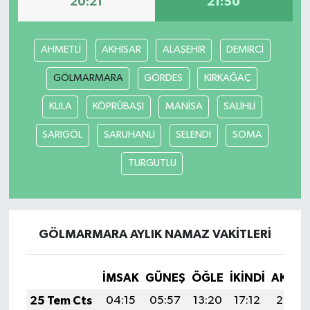
20:21
21:50
AHMETLİ
AKHİSAR
ALAŞEHİR
DEMİRCİ
GÖLMARMARA
GÖRDES
KIRKAĞAÇ
KULA
KÖPRÜBAŞI
MANİSA
SALİHLİ
SARIGÖL
SARUHANLI
SELENDİ
SOMA
TURGUTLU
GÖLMARMARA AYLIK NAMAZ VAKITLERI
İMSAK
GÜNEŞ
ÖĞLE
İKINDI
AKŞA
25 Tem Cts
04:15
05:57
13:20
17:12
20:33