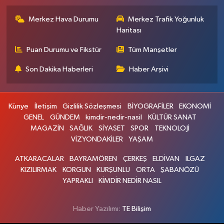
Merkez Hava Durumu
Merkez Trafik Yoğunluk
Haritası
Puan Durumu ve Fikstür
Tüm Manşetler
Son Dakika Haberleri
Haber Arşivi
Künye
İletişim
Gizlilik Sözleşmesi
BİYOGRAFİLER
EKONOMİ
GENEL
GÜNDEM
kimdir-nedir-nasil
KÜLTÜR SANAT
MAGAZİN
SAĞLIK
SİYASET
SPOR
TEKNOLOJİ
VİZYONDAKİLER
YAŞAM
ATKARACALAR
BAYRAMÖREN
ÇERKEŞ
ELDİVAN
ILGAZ
KIZILIRMAK
KORGUN
KURŞUNLU
ORTA
ŞABANÖZÜ
YAPRAKLI
KİMDİR NEDİR NASIL
Haber Yazılımı:
TE Bilişim