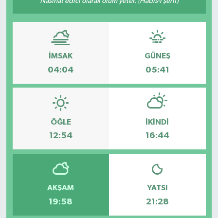
Nasihat edici olarak ölüm yeter. (Hadis-i şerif)
KÜLTÜR SANAT
MAGAZİN
İMSAK
GÜNEŞ
SAĞLIK
04:04
05:41
SİYASET
SPOR
ÖĞLE
İKINDI
12:54
16:44
TEKNOLOJİ
VİZYONDAKİLER
AKŞAM
YATSI
YAŞAM
19:58
21:28