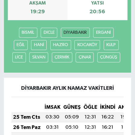
AKŞAM
YATSI
19:29
20:56
BİSMİL
DİCLE
DİYARBAKIR
ERGANİ
EĞİL
HANİ
HAZRO
KOCAKÖY
KULP
LİCE
SİLVAN
ÇERMİK
ÇINAR
ÇÜNGÜŞ
DİYARBAKIR AYLIK NAMAZ VAKITLERI
İMSAK
GÜNEŞ
ÖĞLE
İKINDI
AKŞA
25 Tem Cts
03:30
05:09
12:31
16:22
19:42
26 Tem Paz
03:31
05:10
12:31
16:21
19:41