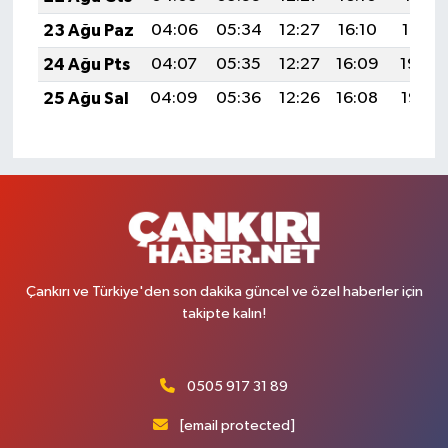
23 Ağu Paz
04:06
05:34
12:27
16:10
19:10
24 Ağu Pts
04:07
05:35
12:27
16:09
19:08
25 Ağu Sal
04:09
05:36
12:26
16:08
19:07
Çankırı ve Türkiye'den son dakika güncel ve özel haberler için
takipte kalın!
0505 917 31 89
[email protected]