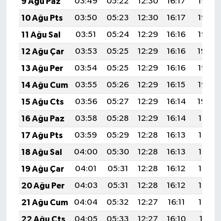
9 Ağu Paz
03:49
05:22
12:30
16:17
19:28
10 Ağu Pts
03:50
05:23
12:30
16:17
19:26
11 Ağu Sal
03:51
05:24
12:29
16:16
19:25
12 Ağu Çar
03:53
05:25
12:29
16:16
19:24
13 Ağu Per
03:54
05:25
12:29
16:16
19:23
14 Ağu Cum
03:55
05:26
12:29
16:15
19:22
15 Ağu Cts
03:56
05:27
12:29
16:14
19:20
16 Ağu Paz
03:58
05:28
12:29
16:14
19:19
17 Ağu Pts
03:59
05:29
12:28
16:13
19:18
18 Ağu Sal
04:00
05:30
12:28
16:13
19:17
19 Ağu Çar
04:01
05:31
12:28
16:12
19:15
20 Ağu Per
04:03
05:31
12:28
16:12
19:14
21 Ağu Cum
04:04
05:32
12:27
16:11
19:13
22 Ağu Cts
04:05
05:33
12:27
16:10
19:11