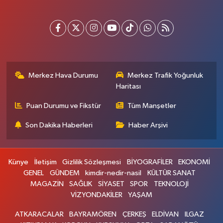
Merkez Hava Durumu
Merkez Trafik Yoğunluk
Haritası
Puan Durumu ve Fikstür
Tüm Manşetler
Son Dakika Haberleri
Haber Arşivi
Künye
İletişim
Gizlilik Sözleşmesi
BİYOGRAFİLER
EKONOMİ
GENEL
GÜNDEM
kimdir-nedir-nasil
KÜLTÜR SANAT
MAGAZİN
SAĞLIK
SİYASET
SPOR
TEKNOLOJİ
VİZYONDAKİLER
YAŞAM
ATKARACALAR
BAYRAMÖREN
ÇERKEŞ
ELDİVAN
ILGAZ