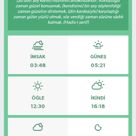
(Şu dört şey kâmil) müminin ahlâkındandır: Konuştuğu
zaman güzel konuşmak, (kendisine) bir şey söylenildiği
KÜLTÜR SANAT
zaman güzelce dinlemek, (din kardeşiyle) karşılaştığı
zaman güler yüzlü olmak, söz verdiği zaman sözüne sâdık
kalmak. (Hadis-i şerif)
MAGAZİN
SAĞLIK
İMSAK
GÜNEŞ
SİYASET
03:48
05:21
SPOR
TEKNOLOJİ
ÖĞLE
İKINDI
VİZYONDAKİLER
12:30
16:18
YAŞAM