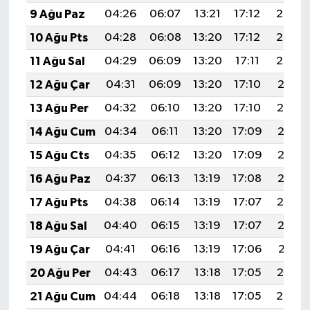
9 Ağu Paz
04:26
06:07
13:21
17:12
20:25
10 Ağu Pts
04:28
06:08
13:20
17:12
20:23
11 Ağu Sal
04:29
06:09
13:20
17:11
20:22
12 Ağu Çar
04:31
06:09
13:20
17:10
20:21
13 Ağu Per
04:32
06:10
13:20
17:10
20:19
14 Ağu Cum
04:34
06:11
13:20
17:09
20:18
15 Ağu Cts
04:35
06:12
13:20
17:09
20:17
16 Ağu Paz
04:37
06:13
13:19
17:08
20:15
17 Ağu Pts
04:38
06:14
13:19
17:07
20:14
18 Ağu Sal
04:40
06:15
13:19
17:07
20:12
19 Ağu Çar
04:41
06:16
13:19
17:06
20:11
20 Ağu Per
04:43
06:17
13:18
17:05
20:10
21 Ağu Cum
04:44
06:18
13:18
17:05
20:08