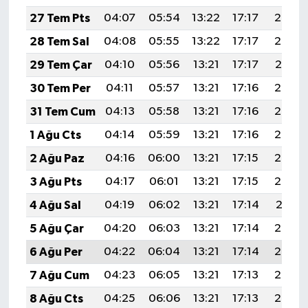
27 Tem Pts
04:07
05:54
13:22
17:17
20:39
28 Tem Sal
04:08
05:55
13:22
17:17
20:38
29 Tem Çar
04:10
05:56
13:21
17:17
20:37
30 Tem Per
04:11
05:57
13:21
17:16
20:36
31 Tem Cum
04:13
05:58
13:21
17:16
20:35
1 Ağu Cts
04:14
05:59
13:21
17:16
20:34
2 Ağu Paz
04:16
06:00
13:21
17:15
20:33
3 Ağu Pts
04:17
06:01
13:21
17:15
20:32
4 Ağu Sal
04:19
06:02
13:21
17:14
20:31
5 Ağu Çar
04:20
06:03
13:21
17:14
20:30
6 Ağu Per
04:22
06:04
13:21
17:14
20:28
7 Ağu Cum
04:23
06:05
13:21
17:13
20:27
8 Ağu Cts
04:25
06:06
13:21
17:13
20:26