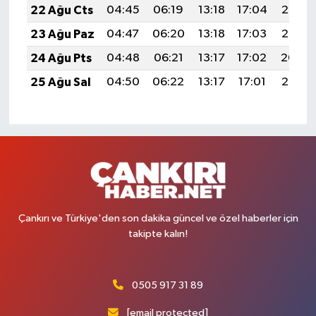
22 Ağu Cts
04:45
06:19
13:18
17:04
20:07
23 Ağu Paz
04:47
06:20
13:18
17:03
20:05
24 Ağu Pts
04:48
06:21
13:17
17:02
20:04
25 Ağu Sal
04:50
06:22
13:17
17:01
20:02
Çankırı ve Türkiye'den son dakika güncel ve özel haberler için
takipte kalın!
0505 917 31 89
[email protected]