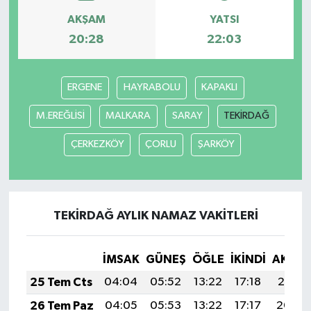
AKŞAM
YATSI
20:28
22:03
ERGENE
HAYRABOLU
KAPAKLI
M.EREĞLİSİ
MALKARA
SARAY
TEKİRDAĞ
ÇERKEZKÖY
ÇORLU
ŞARKÖY
TEKİRDAĞ AYLIK NAMAZ VAKITLERI
İMSAK
GÜNEŞ
ÖĞLE
İKINDI
AKŞA
25 Tem Cts
04:04
05:52
13:22
17:18
20:41
26 Tem Paz
04:05
05:53
13:22
17:17
20:40