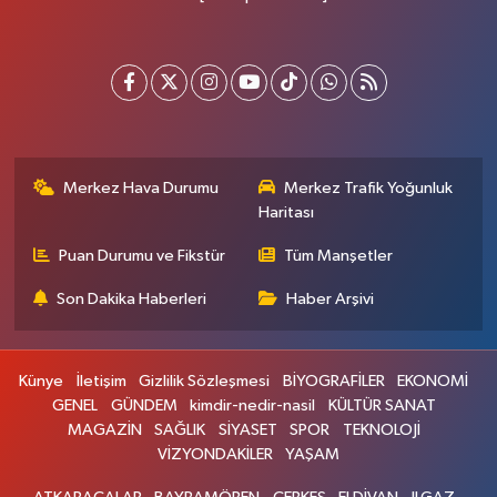
Merkez Hava Durumu
Merkez Trafik Yoğunluk
Haritası
Puan Durumu ve Fikstür
Tüm Manşetler
Son Dakika Haberleri
Haber Arşivi
Künye
İletişim
Gizlilik Sözleşmesi
BİYOGRAFİLER
EKONOMİ
GENEL
GÜNDEM
kimdir-nedir-nasil
KÜLTÜR SANAT
MAGAZİN
SAĞLIK
SİYASET
SPOR
TEKNOLOJİ
VİZYONDAKİLER
YAŞAM