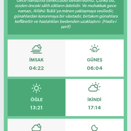
Gece namazına (teheccüde) devam ediniz. Çünkü bu,
sizden önceki sâlih zâtların âdetidir. Ve muhakkak gece
KÜLTÜR SANAT
namazı, Allâhü Teâlâ'ya mânen yaklaşmaya vesîledir,
günahlardan korunmaya bir vâsıtadır, birtakım günahlara
keffârettir ve hastalıkları bedenden uzaklaştırır. (Hadis-i
MAGAZİN
şerif)
SAĞLIK
SİYASET
İMSAK
GÜNEŞ
04:22
06:04
SPOR
TEKNOLOJİ
ÖĞLE
İKINDI
VİZYONDAKİLER
13:21
17:14
YAŞAM