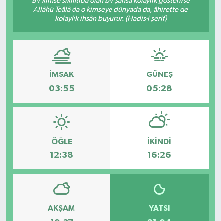
Bir kimse sıkıntıda olan bir şahsa kolaylık gösterirse
Allâhü Teâlâ da o kimseye dünyada da, âhirette de
KÜLTÜR SANAT
kolaylık ihsân buyurur. (Hadis-i şerif)
MAGAZİN
SAĞLIK
İMSAK
GÜNEŞ
03:55
05:28
SİYASET
SPOR
ÖĞLE
İKINDI
TEKNOLOJİ
12:38
16:26
VİZYONDAKİLER
YAŞAM
AKŞAM
YATSI