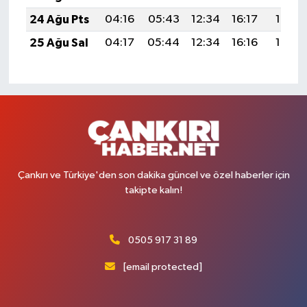
24 Ağu Pts
04:16
05:43
12:34
16:17
19:16
25 Ağu Sal
04:17
05:44
12:34
16:16
19:15
Çankırı ve Türkiye'den son dakika güncel ve özel haberler için
takipte kalın!
0505 917 31 89
[email protected]