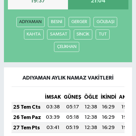
19:37
21:04
ADIYAMAN
BESNİ
GERGER
GÖLBAŞI
KAHTA
SAMSAT
SİNCİK
TUT
ÇELİKHAN
ADIYAMAN AYLIK NAMAZ VAKITLERI
İMSAK
GÜNEŞ
ÖĞLE
İKINDI
AKŞA
25 Tem Cts
03:38
05:17
12:38
16:29
19:50
26 Tem Paz
03:39
05:18
12:38
16:29
19:49
27 Tem Pts
03:41
05:19
12:38
16:29
19:48