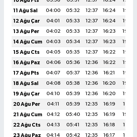
10 Ağu Pts
03:58
05:31
12:37
16:24
19:34
11 Ağu Sal
04:00
05:32
12:37
16:24
19:33
12 Ağu Çar
04:01
05:33
12:37
16:24
19:32
13 Ağu Per
04:02
05:33
12:37
16:23
19:30
14 Ağu Cum
04:03
05:34
12:37
16:23
19:29
15 Ağu Cts
04:05
05:35
12:37
16:22
19:28
16 Ağu Paz
04:06
05:36
12:36
16:22
19:27
17 Ağu Pts
04:07
05:37
12:36
16:21
19:25
18 Ağu Sal
04:08
05:38
12:36
16:20
19:24
19 Ağu Çar
04:10
05:39
12:36
16:20
19:23
20 Ağu Per
04:11
05:39
12:35
16:19
19:21
21 Ağu Cum
04:12
05:40
12:35
16:19
19:20
22 Ağu Cts
04:13
05:41
12:35
16:18
19:19
23 Ağu Paz
04:14
05:42
12:35
16:17
19:17