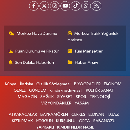
Merkez Hava Durumu
Merkez Trafik Yoğunluk
Haritası
Puan Durumu ve Fikstür
Tüm Manşetler
Son Dakika Haberleri
Haber Arşivi
Künye
İletişim
Gizlilik Sözleşmesi
BİYOGRAFİLER
EKONOMİ
GENEL
GÜNDEM
kimdir-nedir-nasil
KÜLTÜR SANAT
MAGAZİN
SAĞLIK
SİYASET
SPOR
TEKNOLOJİ
VİZYONDAKİLER
YAŞAM
ATKARACALAR
BAYRAMÖREN
ÇERKEŞ
ELDİVAN
ILGAZ
KIZILIRMAK
KORGUN
KURŞUNLU
ORTA
ŞABANÖZÜ
YAPRAKLI
KİMDİR NEDİR NASIL