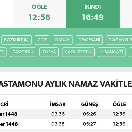
ÖĞLE
İKINDI
12:56
16:49
BOZKURT (K)
CİDE
DADAY
DEVREKANİ
DOĞANYUR
ER
TAŞKÖPRÜ
TOSYA
ÇATALZEYTİN
İHSANGAZİ
ASTAMONU AYLIK NAMAZ VAKITLE
İCRİ
İMSAK
GÜNEŞ
ÖĞLE
fer 1448
03:36
05:26
12:56
fer 1448
03:38
05:27
12:56