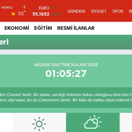
STERLİN
GÜNDEM
SİYASET
SPOR
E
°
32
64,4046
0.35
GRAM ALTIN
6618.49
2.12
EKONOMİ
EĞİTİM
RESMİ İLANLAR
BİST100
13.773
-19
ri
BITCOIN
65.130,04
1.2
DOLAR
47,7106
0.17
AKŞAM VAKTINE KALAN SÜRE
EURO
01:05:27
55,1652
0.27
biri Cennet'tedir. Bir adam, verdiği hükmün haksız olduğunu bile bile
rını zâyi eder, bu da Cehennem'dedir. Bir kâdı da hakka riâyet ederek hü