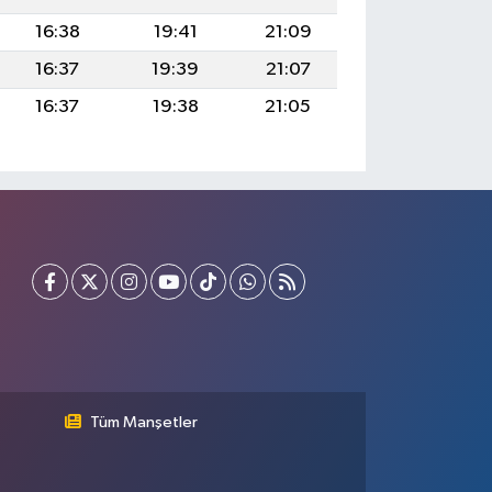
16:38
19:41
21:09
16:37
19:39
21:07
16:37
19:38
21:05
Tüm Manşetler