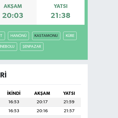
AKŞAM
YATSI
20:03
21:38
T
HANÖNÜ
KASTAMONU
KÜRE
İNEBOLU
ŞENPAZAR
RI
İKINDI
AKŞAM
YATSI
16:53
20:17
21:59
16:53
20:16
21:57