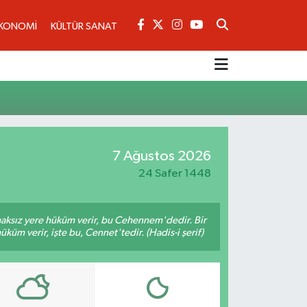
KONOMİ
KÜLTÜR SANAT
7 Ağustos 2026
24 Safer 1448
 haksız yere hüküm verir, bu Cehennem'dedir. Bir
küm verir, işte bu, Cennet'tedir. (Hadis-i şerif)