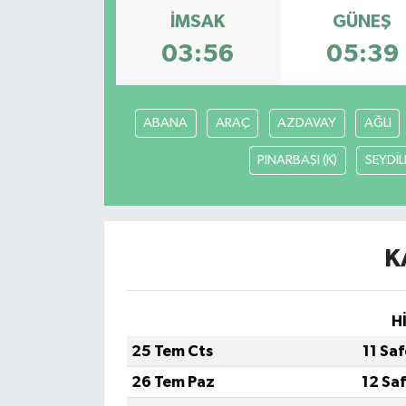
İMSAK
GÜNEŞ
KÜLTÜR SANAT
03:56
05:39
MAGAZİN
ABANA
ARAÇ
AZDAVAY
AĞLI
SAĞLIK
PINARBAŞI (K)
SEYDİL
SİYASET
SPOR
K
TEKNOLOJİ
VİZYONDAKİLER
H
25 Tem Cts
11 Sa
YAŞAM
26 Tem Paz
12 Sa