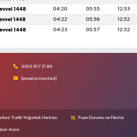
levvel 1448
04:20
05:55
12:53
levvel 1448
04:22
05:56
12:52
levvel 1448
04:23
05:57
12:52
0505 917 31 89
[email protected]
rkez Trafik Yoğunluk Haritası
Puan Durumu ve Fikstür
ber Arşivi