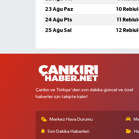
23 Ağu Paz
10 Rebiu
24 Ağu Pts
11 Rebiu
25 Ağu Sal
12 Rebiu
Çankırı ve Türkiye'den son dakika güncel ve özel
haberler için takipte kalın!
Merkez Hava Durumu
Me
Son Dakika Haberleri
Ha