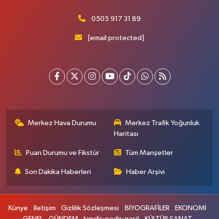
0505 917 31 89
[email protected]
Merkez Hava Durumu
Merkez Trafik Yoğunluk
Haritası
Puan Durumu ve Fikstür
Tüm Manşetler
Son Dakika Haberleri
Haber Arşivi
Künye
İletişim
Gizlilik Sözleşmesi
BİYOGRAFİLER
EKONOMİ
GENEL
GÜNDEM
kimdir-nedir-nasil
KÜLTÜR SANAT