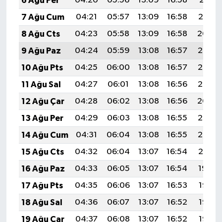
6 Ağu Per
04:20
05:56
13:09
16:58
20:11
7 Ağu Cum
04:21
05:57
13:09
16:58
20:10
8 Ağu Cts
04:23
05:58
13:09
16:58
20:09
9 Ağu Paz
04:24
05:59
13:08
16:57
20:08
10 Ağu Pts
04:25
06:00
13:08
16:57
20:07
11 Ağu Sal
04:27
06:01
13:08
16:56
20:06
12 Ağu Çar
04:28
06:02
13:08
16:56
20:04
13 Ağu Per
04:29
06:03
13:08
16:55
20:03
14 Ağu Cum
04:31
06:04
13:08
16:55
20:02
15 Ağu Cts
04:32
06:04
13:07
16:54
20:01
16 Ağu Paz
04:33
06:05
13:07
16:54
19:59
17 Ağu Pts
04:35
06:06
13:07
16:53
19:58
18 Ağu Sal
04:36
06:07
13:07
16:52
19:57
19 Ağu Çar
04:37
06:08
13:07
16:52
19:55