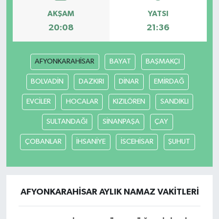
AKŞAM
YATSI
20:08
21:36
AFYONKARAHİSAR
BAYAT
BAŞMAKÇI
BOLVADİN
DAZKIRI
DİNAR
EMİRDAĞ
EVCİLER
HOCALAR
KIZILÖREN
SANDIKLI
SULTANDAĞI
SİNANPAŞA
ÇAY
ÇOBANLAR
İHSANİYE
İSCEHİSAR
ŞUHUT
AFYONKARAHİSAR AYLIK NAMAZ VAKITLERI