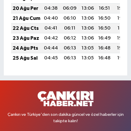
20 Ağu Per
04:38
06:09
13:06
16:51
19:54
21 Ağu Cum
04:40
06:10
13:06
16:50
19:52
22 Ağu Cts
04:41
06:11
13:06
16:50
19:51
23 Ağu Paz
04:42
06:12
13:06
16:49
19:50
24 Ağu Pts
04:44
06:13
13:05
16:48
19:48
25 Ağu Sal
04:45
06:13
13:05
16:48
19:47
Çankırı ve Türkiye'den son dakika güncel ve özel haberler için
takipte kalın!