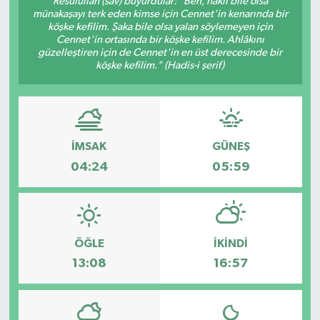
Resûlullah (sav) buyurdular: "Ben, haklı bile olsa
münakaşayı terk eden kimse için Cennet'in kenarında bir
KÜLTÜR SANAT
köşke kefilim. Şaka bile olsa yalan söylemeyen için
Cennet'in ortasında bir köşke kefilim. Ahlâkını
güzelleştiren için de Cennet'in en üst derecesinde bir
MAGAZİN
köşke kefilim." (Hadis-i şerif)
SAĞLIK
SİYASET
İMSAK
GÜNEŞ
04:24
05:59
SPOR
TEKNOLOJİ
ÖĞLE
İKINDI
VİZYONDAKİLER
13:08
16:57
YAŞAM