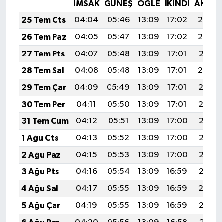
İMSAK
GÜNEŞ
ÖĞLE
İKINDI
AKŞA
25 Tem Cts
04:04
05:46
13:09
17:02
20:23
26 Tem Paz
04:05
05:47
13:09
17:02
20:22
27 Tem Pts
04:07
05:48
13:09
17:01
20:21
28 Tem Sal
04:08
05:48
13:09
17:01
20:20
29 Tem Çar
04:09
05:49
13:09
17:01
20:19
30 Tem Per
04:11
05:50
13:09
17:01
20:19
31 Tem Cum
04:12
05:51
13:09
17:00
20:18
1 Ağu Cts
04:13
05:52
13:09
17:00
20:17
2 Ağu Paz
04:15
05:53
13:09
17:00
20:16
3 Ağu Pts
04:16
05:54
13:09
16:59
20:15
4 Ağu Sal
04:17
05:55
13:09
16:59
20:14
5 Ağu Çar
04:19
05:55
13:09
16:59
20:12