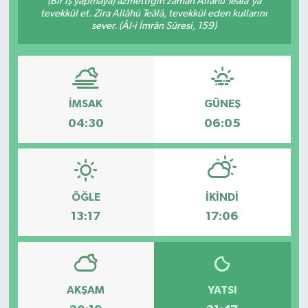
(Bir iş yapmaya) azmettiğin zaman Allâhü Teâlâ'ya
tevekkül et. Zira Allâhü Teâlâ, tevekkül eden kullarını
KÜLTÜR SANAT
sever. (Âl-i İmrân Sûresi, 159)
MAGAZİN
SAĞLIK
İMSAK
GÜNEŞ
04:30
06:05
SİYASET
SPOR
ÖĞLE
İKINDI
TEKNOLOJİ
13:17
17:06
VİZYONDAKİLER
YAŞAM
AKŞAM
YATSI