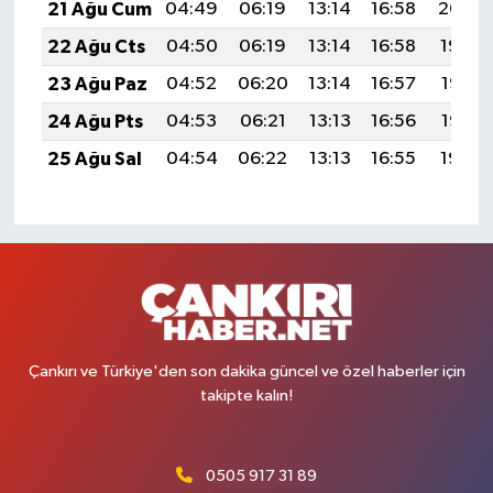
21 Ağu Cum
04:49
06:19
13:14
16:58
20:00
22 Ağu Cts
04:50
06:19
13:14
16:58
19:59
23 Ağu Paz
04:52
06:20
13:14
16:57
19:57
24 Ağu Pts
04:53
06:21
13:13
16:56
19:56
25 Ağu Sal
04:54
06:22
13:13
16:55
19:54
Çankırı ve Türkiye'den son dakika güncel ve özel haberler için
takipte kalın!
0505 917 31 89