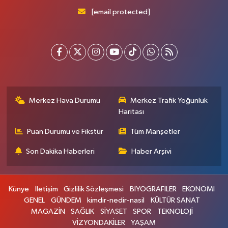
[email protected]
Merkez Hava Durumu
Merkez Trafik Yoğunluk
Haritası
Puan Durumu ve Fikstür
Tüm Manşetler
Son Dakika Haberleri
Haber Arşivi
Künye
İletişim
Gizlilik Sözleşmesi
BİYOGRAFİLER
EKONOMİ
GENEL
GÜNDEM
kimdir-nedir-nasil
KÜLTÜR SANAT
MAGAZİN
SAĞLIK
SİYASET
SPOR
TEKNOLOJİ
VİZYONDAKİLER
YAŞAM