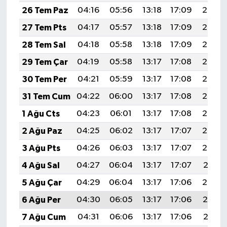
26 Tem Paz
04:16
05:56
13:18
17:09
20:29
27 Tem Pts
04:17
05:57
13:18
17:09
20:28
28 Tem Sal
04:18
05:58
13:18
17:09
20:28
29 Tem Çar
04:19
05:58
13:17
17:08
20:27
30 Tem Per
04:21
05:59
13:17
17:08
20:26
31 Tem Cum
04:22
06:00
13:17
17:08
20:25
1 Ağu Cts
04:23
06:01
13:17
17:08
20:24
2 Ağu Paz
04:25
06:02
13:17
17:07
20:23
3 Ağu Pts
04:26
06:03
13:17
17:07
20:22
4 Ağu Sal
04:27
06:04
13:17
17:07
20:21
5 Ağu Çar
04:29
06:04
13:17
17:06
20:20
6 Ağu Per
04:30
06:05
13:17
17:06
20:19
7 Ağu Cum
04:31
06:06
13:17
17:06
20:18