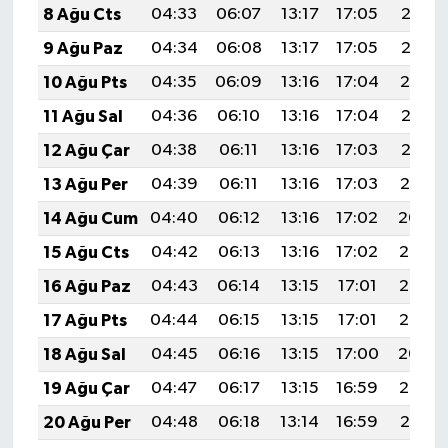
8 Ağu Cts
04:33
06:07
13:17
17:05
20:16
9 Ağu Paz
04:34
06:08
13:17
17:05
20:15
10 Ağu Pts
04:35
06:09
13:16
17:04
20:14
11 Ağu Sal
04:36
06:10
13:16
17:04
20:13
12 Ağu Çar
04:38
06:11
13:16
17:03
20:12
13 Ağu Per
04:39
06:11
13:16
17:03
20:10
14 Ağu Cum
04:40
06:12
13:16
17:02
20:09
15 Ağu Cts
04:42
06:13
13:16
17:02
20:08
16 Ağu Paz
04:43
06:14
13:15
17:01
20:07
17 Ağu Pts
04:44
06:15
13:15
17:01
20:05
18 Ağu Sal
04:45
06:16
13:15
17:00
20:04
19 Ağu Çar
04:47
06:17
13:15
16:59
20:03
20 Ağu Per
04:48
06:18
13:14
16:59
20:01