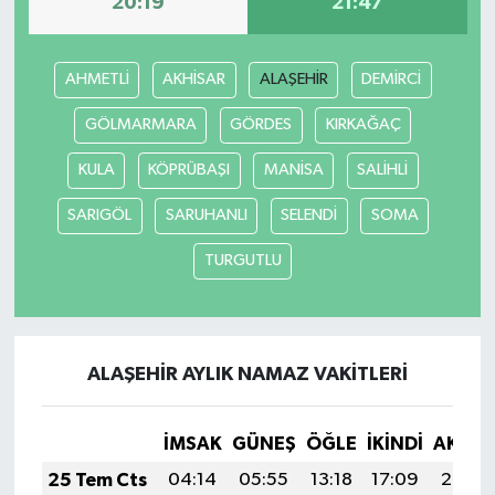
20:19
21:47
AHMETLİ
AKHİSAR
ALAŞEHİR
DEMİRCİ
GÖLMARMARA
GÖRDES
KIRKAĞAÇ
KULA
KÖPRÜBAŞI
MANİSA
SALİHLİ
SARIGÖL
SARUHANLI
SELENDİ
SOMA
TURGUTLU
ALAŞEHİR AYLIK NAMAZ VAKITLERI
İMSAK
GÜNEŞ
ÖĞLE
İKINDI
AKŞA
25 Tem Cts
04:14
05:55
13:18
17:09
20:30