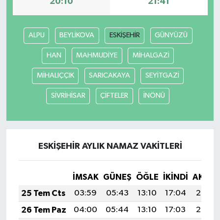
20:10
21:41
ALPU
BEYLİKOVA
ESKİŞEHİR
GÜNYÜZÜ
HAN
MAHMUDİYE
MİHALGAZİ
MİHALIÇÇIK
SARICAKAYA
SEYİTGAZİ
SİVRİHİSAR
ÇİFTELER
İNÖNÜ
ESKİŞEHİR AYLIK NAMAZ VAKITLERI
İMSAK
GÜNEŞ
ÖĞLE
İKINDI
AKŞA
25 Tem Cts
03:59
05:43
13:10
17:04
20:26
26 Tem Paz
04:00
05:44
13:10
17:03
20:25