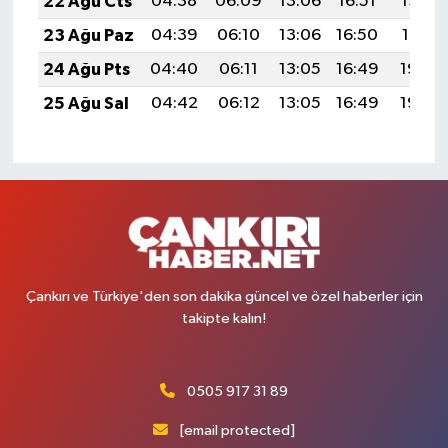
22 Ağu Cts
04:38
06:09
13:06
16:51
19:53
23 Ağu Paz
04:39
06:10
13:06
16:50
19:51
24 Ağu Pts
04:40
06:11
13:05
16:49
19:50
25 Ağu Sal
04:42
06:12
13:05
16:49
19:48
Çankırı ve Türkiye'den son dakika güncel ve özel haberler için
takipte kalın!
0505 917 31 89
[email protected]