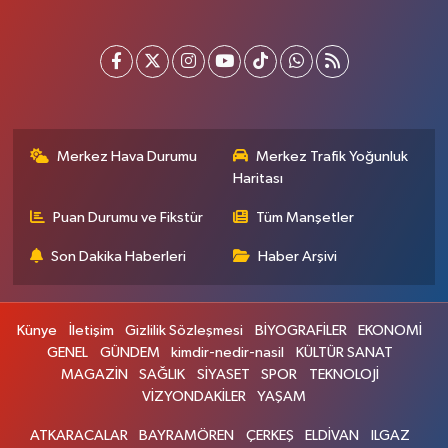
Merkez Hava Durumu
Merkez Trafik Yoğunluk
Haritası
Puan Durumu ve Fikstür
Tüm Manşetler
Son Dakika Haberleri
Haber Arşivi
Künye
İletişim
Gizlilik Sözleşmesi
BİYOGRAFİLER
EKONOMİ
GENEL
GÜNDEM
kimdir-nedir-nasil
KÜLTÜR SANAT
MAGAZİN
SAĞLIK
SİYASET
SPOR
TEKNOLOJİ
VİZYONDAKİLER
YAŞAM
ATKARACALAR
BAYRAMÖREN
ÇERKEŞ
ELDİVAN
ILGAZ