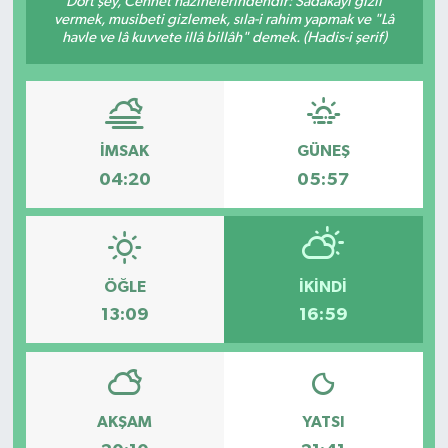
Dört şey, Cennet hazinelerindendir: Sadakayı gizli
vermek, musibeti gizlemek, sıla-i rahim yapmak ve "Lâ
KÜLTÜR SANAT
havle ve lâ kuvvete illâ billâh" demek. (Hadis-i şerif)
MAGAZİN
SAĞLIK
İMSAK
GÜNEŞ
04:20
05:57
SİYASET
SPOR
ÖĞLE
İKINDI
TEKNOLOJİ
13:09
16:59
VİZYONDAKİLER
YAŞAM
AKŞAM
YATSI