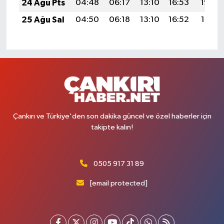
24 Ağu Pts
04:48
06:17
13:10
16:53
19:53
25 Ağu Sal
04:50
06:18
13:10
16:52
19:51
Çankırı ve Türkiye'den son dakika güncel ve özel haberler için
takipte kalın!
0505 917 31 89
[email protected]