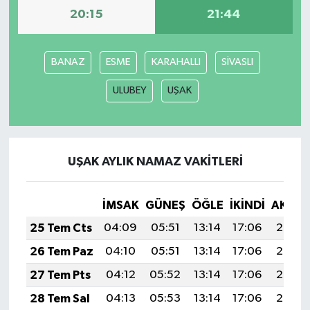
20:15
21:44
BANAZ
ESME
KARAHALLI
SİVASLI
ULUBEY
UŞAK
UŞAK AYLIK NAMAZ VAKITLERI
İMSAK
GÜNEŞ
ÖĞLE
İKINDI
AKŞA
25 Tem Cts
04:09
05:51
13:14
17:06
20:27
26 Tem Paz
04:10
05:51
13:14
17:06
20:26
27 Tem Pts
04:12
05:52
13:14
17:06
20:26
28 Tem Sal
04:13
05:53
13:14
17:06
20:25