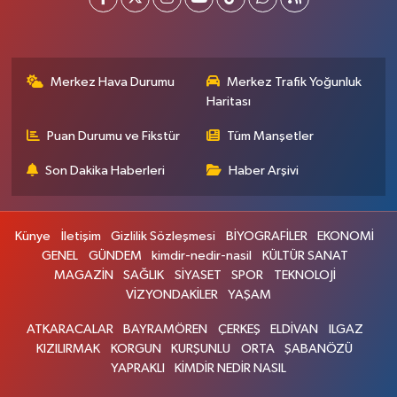
Merkez Hava Durumu
Merkez Trafik Yoğunluk
Haritası
Puan Durumu ve Fikstür
Tüm Manşetler
Son Dakika Haberleri
Haber Arşivi
Künye
İletişim
Gizlilik Sözleşmesi
BİYOGRAFİLER
EKONOMİ
GENEL
GÜNDEM
kimdir-nedir-nasil
KÜLTÜR SANAT
MAGAZİN
SAĞLIK
SİYASET
SPOR
TEKNOLOJİ
VİZYONDAKİLER
YAŞAM
ATKARACALAR
BAYRAMÖREN
ÇERKEŞ
ELDİVAN
ILGAZ
KIZILIRMAK
KORGUN
KURŞUNLU
ORTA
ŞABANÖZÜ
YAPRAKLI
KİMDİR NEDİR NASIL