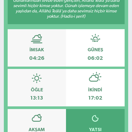
Günahlarından tevbe eden gençten, Allâhü Teâlâ'ya daha
sevimli hiçbir kimse yoktur. Günah işlemeye devam eden
KÜLTÜR SANAT
yaşlıdan da, Allâhü Teâlâ'ya daha sevimsiz hiçbir kimse
yoktur. (Hadis-i şerif)
MAGAZİN
SAĞLIK
İMSAK
GÜNEŞ
SİYASET
04:26
06:02
SPOR
TEKNOLOJİ
ÖĞLE
İKINDI
13:13
17:02
VİZYONDAKİLER
YAŞAM
AKŞAM
YATSI