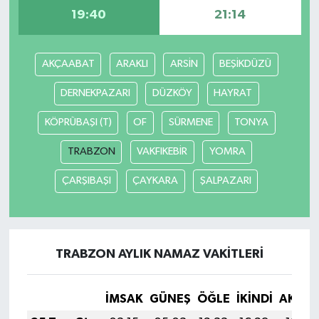
19:40
21:14
AKÇAABAT
ARAKLI
ARSİN
BEŞİKDÜZÜ
DERNEKPAZARI
DÜZKÖY
HAYRAT
KÖPRÜBAŞI (T)
OF
SÜRMENE
TONYA
TRABZON
VAKFIKEBİR
YOMRA
ÇARŞIBAŞI
ÇAYKARA
ŞALPAZARI
TRABZON AYLIK NAMAZ VAKITLERI
İMSAK
GÜNEŞ
ÖĞLE
İKINDI
AKŞA