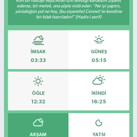
Kim bir hastayı veya Allah için sevdiği kardeşini ziyaret
ederse, bir melek, ona şöyle nidâ eder: "Ne iyi yaptın,
KÜLTÜR SANAT
yürüdüğün yol ne hoş, (bu ziyaretle) Cennet'te kendine
bir köşk hazırladın!" (Hadis-i şerif)
MAGAZİN
SAĞLIK
İMSAK
GÜNEŞ
SİYASET
03:33
05:15
SPOR
TEKNOLOJİ
ÖĞLE
İKINDI
12:32
16:25
VİZYONDAKİLER
YAŞAM
AKŞAM
YATSI