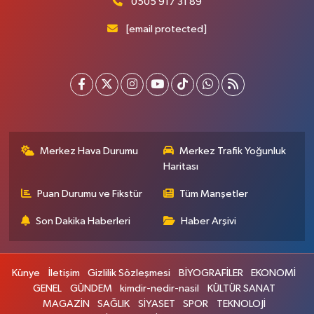
0505 917 31 89
[email protected]
Merkez Hava Durumu
Merkez Trafik Yoğunluk
Haritası
Puan Durumu ve Fikstür
Tüm Manşetler
Son Dakika Haberleri
Haber Arşivi
Künye
İletişim
Gizlilik Sözleşmesi
BİYOGRAFİLER
EKONOMİ
GENEL
GÜNDEM
kimdir-nedir-nasil
KÜLTÜR SANAT
MAGAZİN
SAĞLIK
SİYASET
SPOR
TEKNOLOJİ