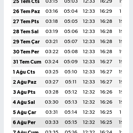
25 Tem Cts
03:15
05:03
12:33
16:29
19:52
26 Tem Paz
03:16
05:04
12:33
16:29
19:51
27 Tem Pts
03:18
05:05
12:33
16:28
19:50
28 Tem Sal
03:19
05:06
12:33
16:28
19:49
29 Tem Çar
03:21
05:07
12:33
16:28
19:48
30 Tem Per
03:22
05:08
12:33
16:28
19:47
31 Tem Cum
03:24
05:09
12:33
16:27
19:46
1 Ağu Cts
03:25
05:10
12:33
16:27
19:45
2 Ağu Paz
03:27
05:11
12:33
16:27
19:44
3 Ağu Pts
03:28
05:12
12:32
16:26
19:43
4 Ağu Sal
03:30
05:13
12:32
16:26
19:42
5 Ağu Çar
03:31
05:14
12:32
16:25
19:41
6 Ağu Per
03:33
05:15
12:32
16:25
19:40
7 Ağu Cum
03:35
05:16
12:32
16:24
19:38