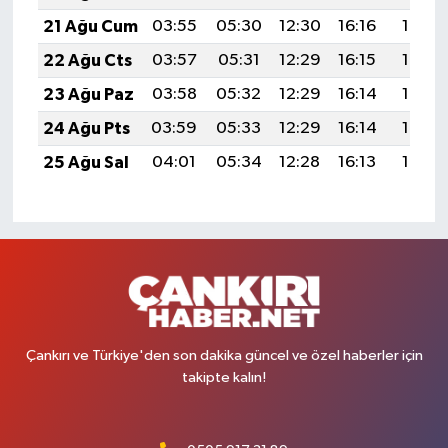
21 Ağu Cum
03:55
05:30
12:30
16:16
19:19
22 Ağu Cts
03:57
05:31
12:29
16:15
19:18
23 Ağu Paz
03:58
05:32
12:29
16:14
19:16
24 Ağu Pts
03:59
05:33
12:29
16:14
19:15
25 Ağu Sal
04:01
05:34
12:28
16:13
19:13
Çankırı ve Türkiye'den son dakika güncel ve özel haberler için
takipte kalın!