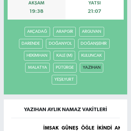
AKŞAM
YATSI
19:38
21:07
AKÇADAĞ
ARAPGİR
ARGUVAN
DARENDE
DOĞANYOL
DOĞANŞEHİR
HEKİMHAN
KALE (M)
KULUNCAK
MALATYA
PÜTÜRGE
YAZIHAN
YEŞİLYURT
YAZIHAN AYLIK NAMAZ VAKITLERI
İMSAK
GÜNEŞ
ÖĞLE
İKINDI
AKŞA