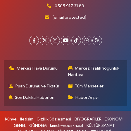
0505 917 31 89
[email protected]
Merkez Hava Durumu
Merkez Trafik Yoğunluk
Haritası
Puan Durumu ve Fikstür
Tüm Manşetler
Son Dakika Haberleri
Haber Arşivi
Künye
İletişim
Gizlilik Sözleşmesi
BİYOGRAFİLER
EKONOMİ
GENEL
GÜNDEM
kimdir-nedir-nasil
KÜLTÜR SANAT