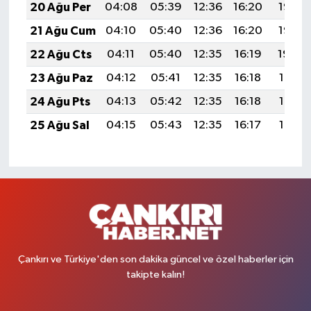
20 Ağu Per
04:08
05:39
12:36
16:20
19:23
21 Ağu Cum
04:10
05:40
12:36
16:20
19:22
22 Ağu Cts
04:11
05:40
12:35
16:19
19:20
23 Ağu Paz
04:12
05:41
12:35
16:18
19:19
24 Ağu Pts
04:13
05:42
12:35
16:18
19:17
25 Ağu Sal
04:15
05:43
12:35
16:17
19:16
Çankırı ve Türkiye'den son dakika güncel ve özel haberler için
takipte kalın!