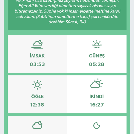
Ve (Allah) size istediğiniz şeylerin hepsinden vermiştir.
Eğer Allâh'ın verdiği nimetleri sayacak olsanız sayıp
KÜLTÜR SANAT
bitiremezsiniz. Şüphe yok ki insan elbette (nefsine karşı)
çok zâlim, (Rabb'inin nimetlerine karşı) çok nankördür.
(İbrâhîm Sûresi, 34)
MAGAZİN
SAĞLIK
İMSAK
GÜNEŞ
SİYASET
03:53
05:28
SPOR
TEKNOLOJİ
ÖĞLE
İKINDI
VİZYONDAKİLER
12:38
16:27
YAŞAM