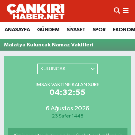
ANASAYFA
Künye
Merkez Hava Durumu
ANASAYFA
GÜNDEM
SİYASET
SPOR
EKONOM
GÜNDEM
İletişim
Merkez Trafik Yoğunluk Haritası
Malatya Kuluncak Namaz Vakitleri
SİYASET
Gizlilik Sözleşmesi
Süper Lig Puan Durumu ve Fikstür
KULUNCAK
SPOR
BİYOGRAFİLER
Tüm Manşetler
EKONOMİ
EKONOMİ
Son Dakika Haberleri
İMSAK VAKTINE KALAN SÜRE
04:32:55
EĞİTİM
GENEL
Haber Arşivi
6 Ağustos 2026
RESMİ İLANLAR
GÜNDEM
23 Safer 1448
kimdir-nedir-nasil