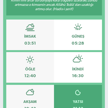
Kimin ilmi artar da dünyaya karşı (rağbeti azalarak) zühdü
artmazsa o kimsenin ancak Allâhü Teâlâ'dan uzaklığı
KÜLTÜR SANAT
artmış olur. (Hadis-i şerif)
MAGAZİN
SAĞLIK
İMSAK
GÜNEŞ
03:51
05:28
SİYASET
SPOR
ÖĞLE
İKINDI
TEKNOLOJİ
12:40
16:30
VİZYONDAKİLER
YAŞAM
AKŞAM
YATSI