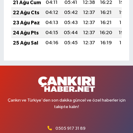
21 Ağu Cum
04:11
05:41
12:38
16:22
19:24
22 Ağu Cts
04:12
05:42
12:37
16:21
19:23
23 Ağu Paz
04:13
05:43
12:37
16:21
19:21
24 Ağu Pts
04:15
05:44
12:37
16:20
19:20
25 Ağu Sal
04:16
05:45
12:37
16:19
19:18
Çankırı ve Türkiye'den son dakika güncel ve özel haberler için
takipte kalın!
0505 917 31 89