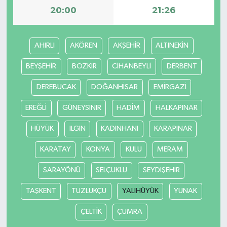
20:00
21:26
AHIRLI
AKÖREN
AKŞEHİR
ALTINEKİN
BEYŞEHİR
BOZKIR
CİHANBEYLİ
DERBENT
DEREBUCAK
DOĞANHİSAR
EMİRGAZİ
EREĞLİ
GÜNEYSINIR
HADİM
HALKAPINAR
HÜYÜK
ILGIN
KADINHANI
KARAPINAR
KARATAY
KONYA
KULU
MERAM
SARAYÖNÜ
SELÇUKLU
SEYDİŞEHİR
TAŞKENT
TUZLUKÇU
YALIHÜYÜK
YUNAK
ÇELTİK
ÇUMRA