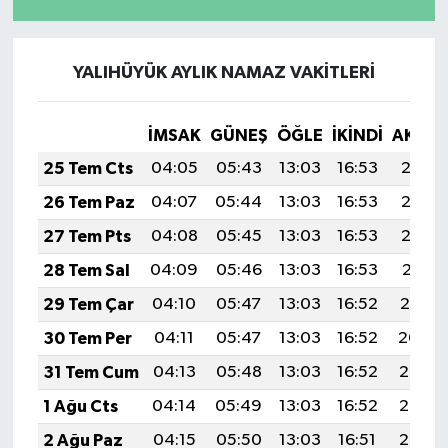
YALIHÜYÜK AYLIK NAMAZ VAKITLERI
İMSAK
GÜNEŞ
ÖĞLE
İKINDI
AKŞA
25 Tem Cts
04:05
05:43
13:03
16:53
20:13
26 Tem Paz
04:07
05:44
13:03
16:53
20:12
27 Tem Pts
04:08
05:45
13:03
16:53
20:12
28 Tem Sal
04:09
05:46
13:03
16:53
20:11
29 Tem Çar
04:10
05:47
13:03
16:52
20:10
30 Tem Per
04:11
05:47
13:03
16:52
20:09
31 Tem Cum
04:13
05:48
13:03
16:52
20:08
1 Ağu Cts
04:14
05:49
13:03
16:52
20:07
2 Ağu Paz
04:15
05:50
13:03
16:51
20:06