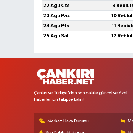
22 Ağu Cts
9 Rebiul
23 Ağu Paz
10 Rebiu
24 Ağu Pts
11 Rebiu
25 Ağu Sal
12 Rebiu
Çankırı ve Türkiye'den son dakika güncel ve özel
haberler için takipte kalın!
Merkez Hava Durumu
Me
Son Dakika Haberleri
Ha