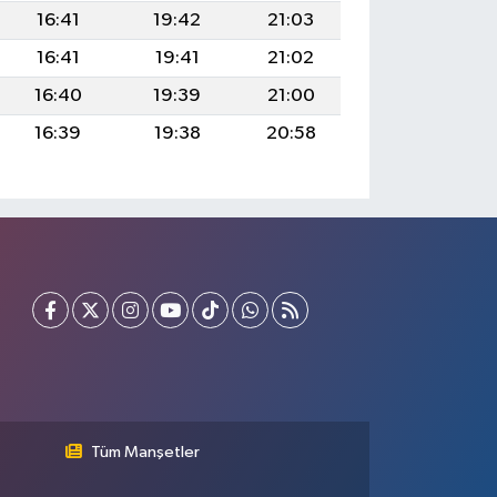
16:41
19:42
21:03
16:41
19:41
21:02
16:40
19:39
21:00
16:39
19:38
20:58
Tüm Manşetler