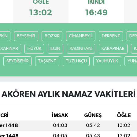
ÖĞLE
İKINDI
13:02
16:49
EKİN
BEYŞEHİR
BOZKIR
CİHANBEYLİ
DERBENT
DE
LKAPINAR
HÜYÜK
ILGIN
KADINHANI
KARAPINAR
K
SEYDİŞEHİR
TAŞKENT
TUZLUKÇU
YALIHÜYÜK
YUN
AKÖREN AYLIK NAMAZ VAKITLERI
İCRİ
İMSAK
GÜNEŞ
ÖĞLE
fer 1448
04:03
05:42
13:02
fer 1448
04:05
05:43
13:02