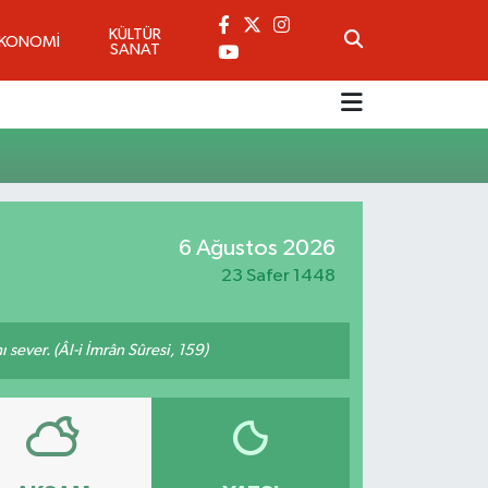
KÜLTÜR
EKONOMİ
SANAT
6 Ağustos 2026
23 Safer 1448
 sever. (Âl-i İmrân Sûresi, 159)