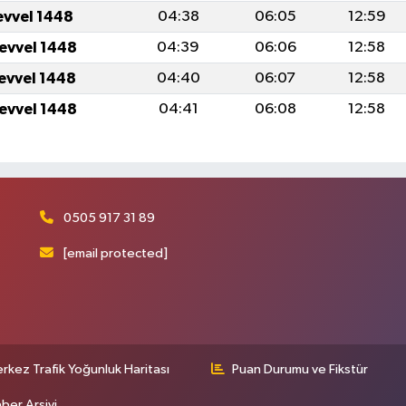
evvel 1448
04:38
06:05
12:59
levvel 1448
04:39
06:06
12:58
levvel 1448
04:40
06:07
12:58
levvel 1448
04:41
06:08
12:58
0505 917 31 89
[email protected]
rkez Trafik Yoğunluk Haritası
Puan Durumu ve Fikstür
ber Arşivi