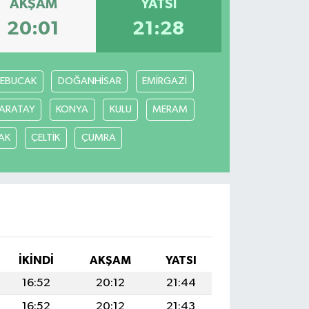
AKŞAM
YATSI
20:01
21:28
REBUCAK
DOĞANHİSAR
EMİRGAZİ
ARATAY
KONYA
KULU
MERAM
AK
ÇELTİK
ÇUMRA
İKINDI
AKŞAM
YATSI
16:52
20:12
21:44
16:52
20:12
21:43