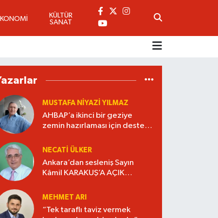
KÜLTÜR
EKONOMİ
SANAT
Yazarlar
MUSTAFA NIYAZI YILMAZ
AHBAP’a ikinci bir geziye
zemin hazırlaması için destek
verdiler..
NECATI ÜLKER
Ankara’dan sesleniş Sayın
Kâmil KARAKUŞ’A AÇIK
MEKTUP BU BİR AHDE VEFADIR
“YAŞANMIŞLIĞI KİTAP HALİNE
MEHMET ARI
GETİRELİM”.
“Tek taraflı taviz vermek