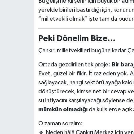
Bu gelişme Kırşehir için büyük bir adım
yerelde birileri bastırdığı için, konun
“milletvekili olmak” işte tam da budur
Peki Dönelim Bize…
Çankırı milletvekilleri bugüne kadar Ça
Ortada gezdirilen tek proje:
Bir bara
Evet, güzel bir fikir. İtiraz eden yok. A
sağlayacak, hangi sektörü ayağa kaldı
dönüştürecek, kimse net bir cevap ver
su ihtiyacını karşılayacağı söylense de
mümkün olmadığı
da kulislerde açık
O zaman soralım:
🔹 Neden hâlâ Çankırı Merkez için yeni