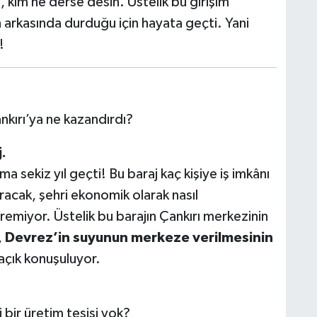
, kim ne derse desin. Üstelik bu girişim
un arkasında durduğu için hayata geçti. Yani
!
nkırı’ya ne kazandırdı?
j.
ma sekiz yıl geçti! Bu baraj kaç kişiye iş imkânı
racak, şehri ekonomik olarak nasıl
emiyor. Üstelik bu barajın Çankırı merkezinin
,
Devrez’in suyunun merkeze verilmesinin
 açık konuşuluyor.
 bir üretim tesisi yok?