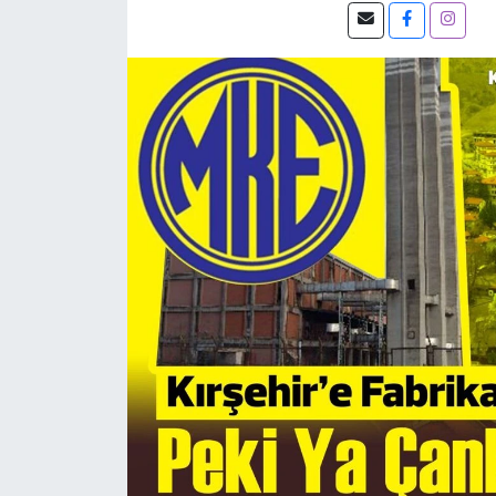
KÜLTÜR SANAT
MAGAZİN
SAĞLIK
SİYASET
SPOR
TEKNOLOJİ
VİZYONDAKİLER
YAŞAM