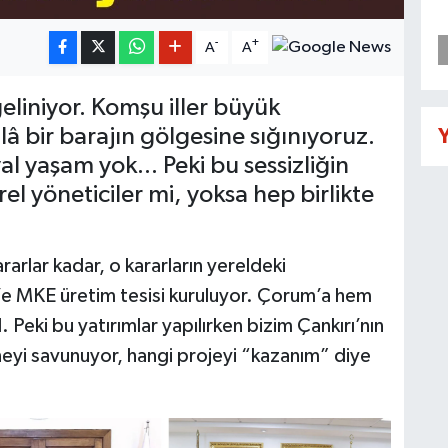
-
+
A
A
eliniyor. Komşu iller büyük
âlâ bir barajın gölgesine sığınıyoruz.
Y
l yaşam yok... Peki bu sessizliğin
el yöneticiler mi, yoksa hep birlikte
rarlar kadar, o kararların yereldeki
hir’e MKE üretim tesisi kuruluyor. Çorum’a hem
. Peki bu yatırımlar yapılırken bizim Çankırı’nın
, neyi savunuyor, hangi projeyi “kazanım” diye