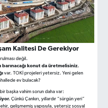
şam Kalitesi De Gerekiyor
rulması değil.
n barınacağı konut da üretmelisiniz.
ğı
var. TOKİ projeleri yetersiz. Yeni gelen
hallede ev bulacak?
 bir başka vahim sorun daha var:
iyor.
Çünkü Çankırı, yıllardır “sürgün yeri”
hir, gelişmemiş yapısıyla, yetersiz sosyal