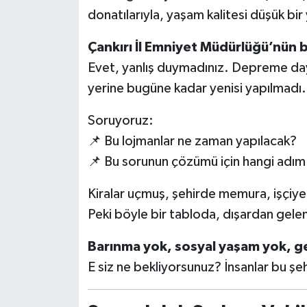
donatılarıyla, yaşam kalitesi düşük bir 
Çankırı İl Emniyet Müdürlüğü’nün bi
Evet, yanlış duymadınız. Depreme daya
yerine bugüne kadar yenisi yapılmadı.
Soruyoruz:
📌 Bu lojmanlar ne zaman yapılacak?
📌 Bu sorunun çözümü için hangi adım a
Kiralar uçmuş, şehirde memura, işçiye
Peki böyle bir tabloda, dışardan gelen 
Barınma yok, sosyal yaşam yok, ge
E siz ne bekliyorsunuz? İnsanlar bu şe