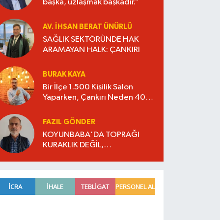
başka, uzlaşmak başkadır.”
AV. İHSAN BERAT ÜNÜRLÜ
SAĞLIK SEKTÖRÜNDE HAK
ARAMAYAN HALK: ÇANKIRI
BURAK KAYA
Bir İlçe 1.500 Kişilik Salon
Yaparken, Çankırı Neden 400
Kişilik Salona Razı Oluyor?
FAZIL GÖNDER
KOYUNBABA'DA TOPRAĞI
KURAKLIK DEĞİL,
TOPLULAŞTIRMA VURDU