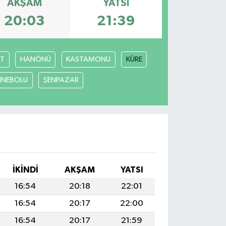
AKŞAM
YATSI
20:03
21:39
T
HANÖNÜ
KASTAMONU
KÜRE
İNEBOLU
ŞENPAZAR
İKINDI
AKŞAM
YATSI
16:54
20:18
22:01
16:54
20:17
22:00
16:54
20:17
21:59