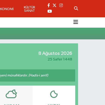
KÜLTÜR
EKONOMİ
SANAT
8 Ağustos 2026
25 Safer 1448
n) münafıklardır. (Hadis-i şerif)