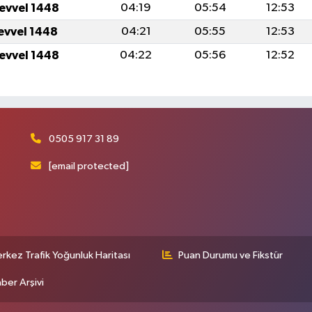
levvel 1448
04:19
05:54
12:53
levvel 1448
04:21
05:55
12:53
levvel 1448
04:22
05:56
12:52
0505 917 31 89
[email protected]
rkez Trafik Yoğunluk Haritası
Puan Durumu ve Fikstür
ber Arşivi