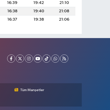
16:39
19:42
21:10
16:38
19:40
21:08
16:37
19:38
21:06
Tüm Manşetler