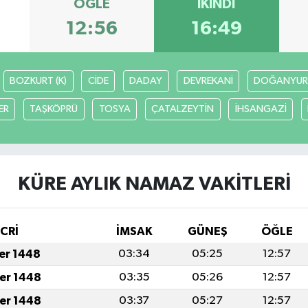
ÖĞLE
İKINDI
12:56
16:49
BOZKURT (K)
CİDE
DADAY
DEVREKANİ
DOĞANYUR
ER
TAŞKÖPRÜ
TOSYA
ÇATALZEYTİN
İHSANGAZİ
KÜRE AYLIK NAMAZ VAKITLERI
İCRİ
İMSAK
GÜNEŞ
ÖĞLE
fer 1448
03:34
05:25
12:57
fer 1448
03:35
05:26
12:57
fer 1448
03:37
05:27
12:57