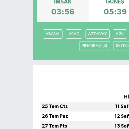
İMSAK
GÜNEŞ
KÜLTÜR SANAT
03:56
05:39
MAGAZİN
ABANA
ARAÇ
AZDAVAY
AĞLI
SAĞLIK
PINARBAŞI (K)
SEYDİL
SİYASET
SPOR
TEKNOLOJİ
H
VİZYONDAKİLER
25 Tem Cts
11 Sa
YAŞAM
26 Tem Paz
12 Sa
27 Tem Pts
13 Sa