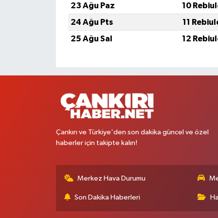
23 Ağu Paz
10 Rebiu
24 Ağu Pts
11 Rebiu
25 Ağu Sal
12 Rebiu
Çankırı ve Türkiye'den son dakika güncel ve özel
haberler için takipte kalın!
Merkez Hava Durumu
Me
Son Dakika Haberleri
Ha