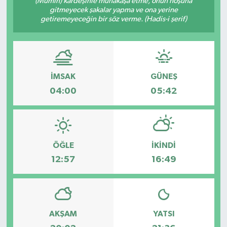
(Mümin) kardeşinle münakaşa etme, onun hoşuna
gitmeyecek şakalar yapma ve ona yerine
KÜLTÜR SANAT
getiremeyeceğin bir söz verme. (Hadis-i şerif)
MAGAZİN
SAĞLIK
İMSAK
GÜNEŞ
04:00
05:42
SİYASET
SPOR
ÖĞLE
İKINDI
TEKNOLOJİ
12:57
16:49
VİZYONDAKİLER
YAŞAM
AKŞAM
YATSI