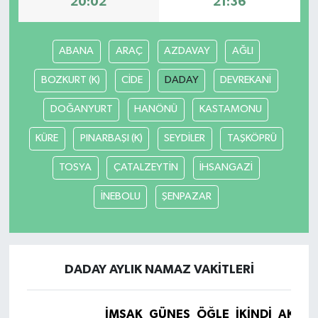
20:02
21:36
ABANA
ARAÇ
AZDAVAY
AĞLI
BOZKURT (K)
CİDE
DADAY
DEVREKANİ
DOĞANYURT
HANÖNÜ
KASTAMONU
KÜRE
PINARBAŞI (K)
SEYDİLER
TAŞKÖPRÜ
TOSYA
ÇATALZEYTİN
İHSANGAZİ
İNEBOLU
ŞENPAZAR
DADAY AYLIK NAMAZ VAKITLERI
İMSAK
GÜNEŞ
ÖĞLE
İKINDI
AKŞA