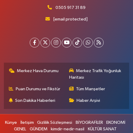
0505 917 31 89
[email protected]
Merkez Hava Durumu
Merkez Trafik Yoğunluk
Haritası
Puan Durumu ve Fikstür
Tüm Manşetler
Son Dakika Haberleri
Haber Arşivi
Künye
İletişim
Gizlilik Sözleşmesi
BİYOGRAFİLER
EKONOMİ
GENEL
GÜNDEM
kimdir-nedir-nasil
KÜLTÜR SANAT