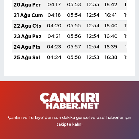
20 Ağu Per
04:17
05:53
12:55
16:42
19:47
21 Ağu Cum
04:18
05:54
12:54
16:41
19:45
22 Ağu Cts
04:20
05:55
12:54
16:40
19:44
23 Ağu Paz
04:21
05:56
12:54
16:40
19:42
24 Ağu Pts
04:23
05:57
12:54
16:39
19:41
25 Ağu Sal
04:24
05:58
12:53
16:38
19:39
Çankırı ve Türkiye'den son dakika güncel ve özel haberler için
takipte kalın!