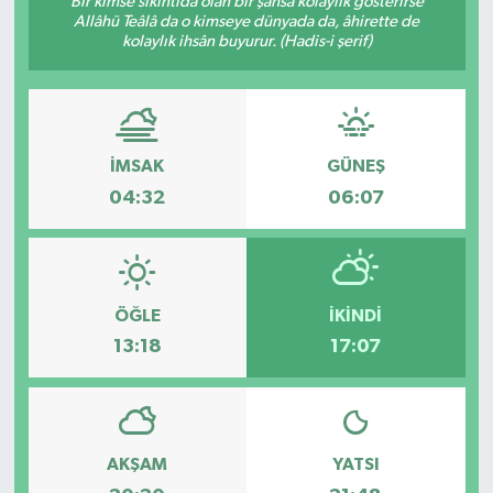
Bir kimse sıkıntıda olan bir şahsa kolaylık gösterirse
Allâhü Teâlâ da o kimseye dünyada da, âhirette de
KÜLTÜR SANAT
kolaylık ihsân buyurur. (Hadis-i şerif)
MAGAZİN
SAĞLIK
İMSAK
GÜNEŞ
04:32
06:07
SİYASET
SPOR
ÖĞLE
İKINDI
TEKNOLOJİ
13:18
17:07
VİZYONDAKİLER
YAŞAM
AKŞAM
YATSI