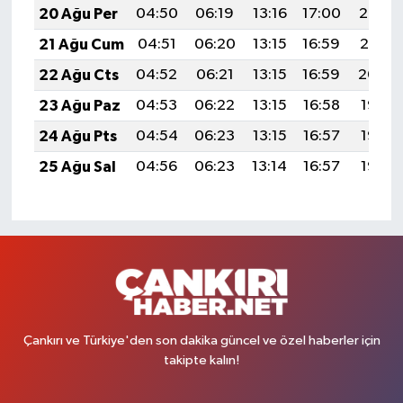
20 Ağu Per
04:50
06:19
13:16
17:00
20:02
21 Ağu Cum
04:51
06:20
13:15
16:59
20:01
22 Ağu Cts
04:52
06:21
13:15
16:59
20:00
23 Ağu Paz
04:53
06:22
13:15
16:58
19:58
24 Ağu Pts
04:54
06:23
13:15
16:57
19:57
25 Ağu Sal
04:56
06:23
13:14
16:57
19:55
Çankırı ve Türkiye'den son dakika güncel ve özel haberler için
takipte kalın!