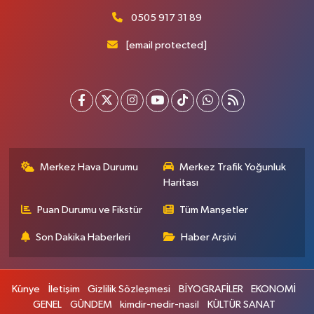
0505 917 31 89
[email protected]
Merkez Hava Durumu
Merkez Trafik Yoğunluk
Haritası
Puan Durumu ve Fikstür
Tüm Manşetler
Son Dakika Haberleri
Haber Arşivi
Künye
İletişim
Gizlilik Sözleşmesi
BİYOGRAFİLER
EKONOMİ
GENEL
GÜNDEM
kimdir-nedir-nasil
KÜLTÜR SANAT