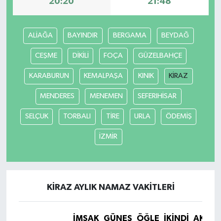
20:20
21:48
ALİAĞA
BAYINDIR
BERGAMA
BEYDAĞ
CEŞME
DİKİLİ
FOÇA
GÜZELBAHÇE
KARABURUN
KEMALPAŞA
KINIK
KİRAZ
MENDERES
MENEMEN
SEFERIHİSAR
SELÇUK
TORBALI
TİRE
URLA
ÖDEMİŞ
İZMİR
KİRAZ AYLIK NAMAZ VAKITLERI
İMSAK
GÜNEŞ
ÖĞLE
İKINDI
AKŞA