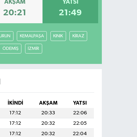
AKŞAM
YATSI
20:21
21:49
URUN
KEMALPAŞA
KINIK
KİRAZ
ÖDEMİŞ
İZMİR
I
İKINDI
AKŞAM
YATSI
17:12
20:33
22:06
17:12
20:32
22:05
17:12
20:32
22:04