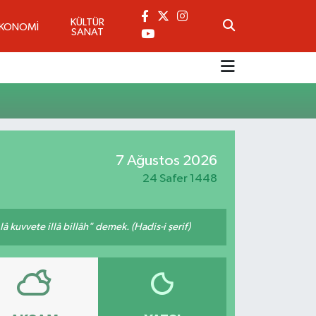
KÜLTÜR
EKONOMİ
SANAT
7 Ağustos 2026
24 Safer 1448
 kuvvete illâ billâh" demek. (Hadis-i şerif)