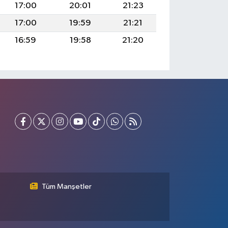
17:00
20:01
21:23
17:00
19:59
21:21
16:59
19:58
21:20
Tüm Manşetler