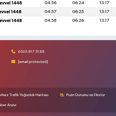
levvel 1448
04:56
06:24
13:17
levvel 1448
04:57
06:25
13:17
levvel 1448
04:58
06:26
13:17
0505 917 31 89
[email protected]
rkez Trafik Yoğunluk Haritası
Puan Durumu ve Fikstür
ber Arşivi