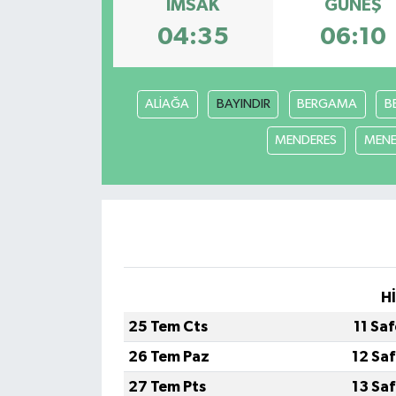
İMSAK
GÜNEŞ
KÜLTÜR SANAT
04:35
06:10
MAGAZİN
ALİAĞA
BAYINDIR
BERGAMA
B
SAĞLIK
MENDERES
MEN
SİYASET
SPOR
TEKNOLOJİ
H
VİZYONDAKİLER
25 Tem Cts
11 Sa
YAŞAM
26 Tem Paz
12 Sa
27 Tem Pts
13 Sa