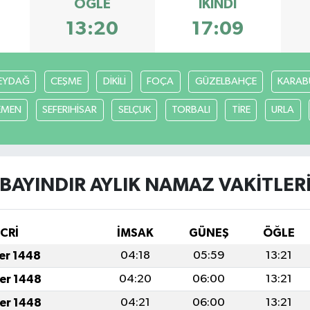
ÖĞLE
İKINDI
13:20
17:09
EYDAĞ
CEŞME
DİKİLİ
FOÇA
GÜZELBAHÇE
KARAB
EMEN
SEFERIHİSAR
SELÇUK
TORBALI
TİRE
URLA
BAYINDIR AYLIK NAMAZ VAKITLER
İCRİ
İMSAK
GÜNEŞ
ÖĞLE
fer 1448
04:18
05:59
13:21
fer 1448
04:20
06:00
13:21
fer 1448
04:21
06:00
13:21