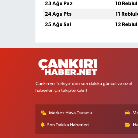
23 Ağu Paz
10 Rebiu
24 Ağu Pts
11 Rebiu
25 Ağu Sal
12 Rebiu
Çankırı ve Türkiye'den son dakika güncel ve özel
haberler için takipte kalın!
Merkez Hava Durumu
Me
Son Dakika Haberleri
Ha