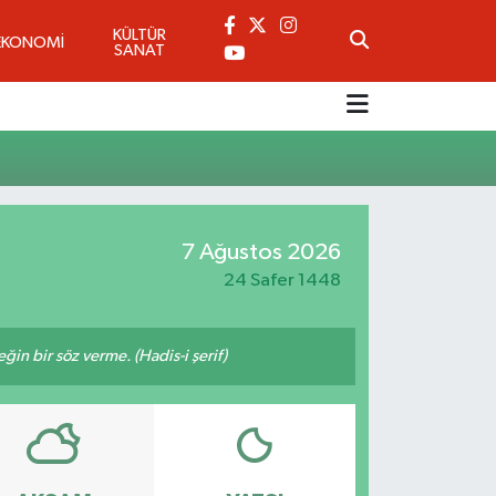
KÜLTÜR
EKONOMİ
SANAT
7 Ağustos 2026
24 Safer 1448
n bir söz verme. (Hadis-i şerif)