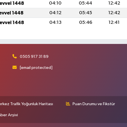
levvel 1448
04:10
05:44
12:42
levvel 1448
04:12
05:45
12:42
levvel 1448
04:13
05:46
12:41
0505 917 31 89
[email protected]
rkez Trafik Yoğunluk Haritası
Puan Durumu ve Fikstür
ber Arşivi