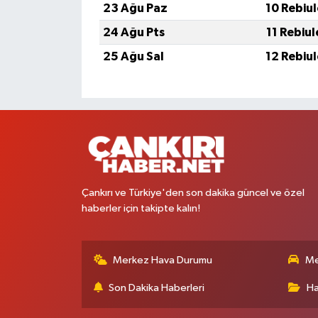
23 Ağu Paz
10 Rebiu
24 Ağu Pts
11 Rebiu
25 Ağu Sal
12 Rebiu
Çankırı ve Türkiye'den son dakika güncel ve özel
haberler için takipte kalın!
Merkez Hava Durumu
Me
Son Dakika Haberleri
Ha