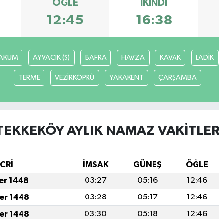
ÖĞLE
İKINDI
12:45
16:38
AKUM
AYVACIK (S)
BAFRA
HAVZA
KAVAK
LADİK
TERME
VEZİRKÖPRÜ
YAKAKENT
ÇARŞAMBA
TEKKEKÖY AYLIK NAMAZ VAKITLER
İCRİ
İMSAK
GÜNEŞ
ÖĞLE
fer 1448
03:27
05:16
12:46
fer 1448
03:28
05:17
12:46
fer 1448
03:30
05:18
12:46