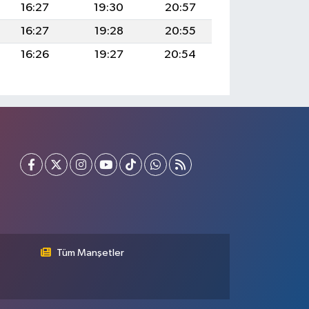
16:27
19:30
20:57
16:27
19:28
20:55
16:26
19:27
20:54
Tüm Manşetler