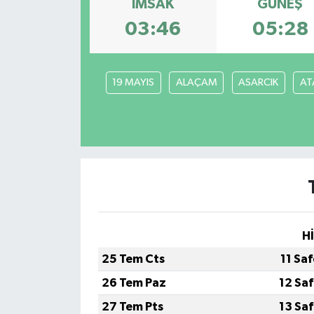
İMSAK
GÜNEŞ
KÜLTÜR SANAT
03:46
05:28
MAGAZİN
19 MAYIS
ALAÇAM
ASARCIK
AT
SAĞLIK
SİYASET
SPOR
TEKNOLOJİ
H
VİZYONDAKİLER
25 Tem Cts
11 Sa
YAŞAM
26 Tem Paz
12 Sa
27 Tem Pts
13 Sa