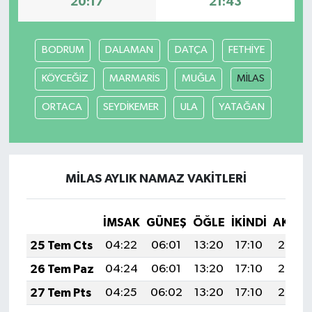
20:17
21:43
BODRUM
DALAMAN
DATÇA
FETHİYE
KÖYCEĞİZ
MARMARİS
MUĞLA
MİLAS
ORTACA
SEYDİKEMER
ULA
YATAĞAN
MİLAS AYLIK NAMAZ VAKITLERI
İMSAK
GÜNEŞ
ÖĞLE
İKINDI
AKŞA
25 Tem Cts
04:22
06:01
13:20
17:10
20:30
26 Tem Paz
04:24
06:01
13:20
17:10
20:30
27 Tem Pts
04:25
06:02
13:20
17:10
20:29