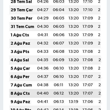
28 Tem Sal
04:26
06:03
13:20
17:10
20:28
29 Tem Çar
04:27
06:04
13:20
17:10
20:27
30 Tem Per
04:29
06:05
13:20
17:09
20:26
31 Tem Cum
04:30
06:05
13:20
17:09
20:25
1 Ağu Cts
04:31
06:06
13:20
17:09
20:24
2 Ağu Paz
04:32
06:07
13:20
17:09
20:23
3 Ağu Pts
04:33
06:08
13:20
17:08
20:22
4 Ağu Sal
04:35
06:09
13:20
17:08
20:21
5 Ağu Çar
04:36
06:10
13:20
17:08
20:20
6 Ağu Per
04:37
06:10
13:20
17:07
20:19
7 Ağu Cum
04:38
06:11
13:20
17:07
20:18
8 Ağu Cts
04:40
06:12
13:20
17:07
20:17
9 Ağu Paz
04:41
06:13
13:19
17:06
20:16