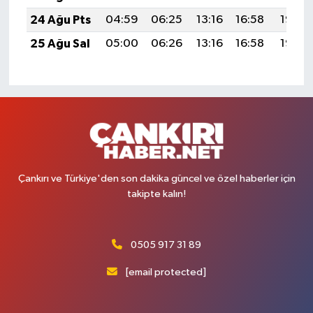
24 Ağu Pts
04:59
06:25
13:16
16:58
19:57
25 Ağu Sal
05:00
06:26
13:16
16:58
19:56
Çankırı ve Türkiye'den son dakika güncel ve özel haberler için
takipte kalın!
0505 917 31 89
[email protected]