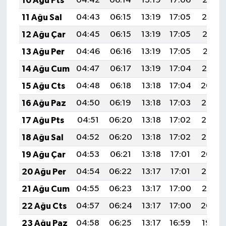
10 Ağu Pts
04:42
06:14
13:19
17:06
20:15
11 Ağu Sal
04:43
06:15
13:19
17:05
20:14
12 Ağu Çar
04:45
06:15
13:19
17:05
20:13
13 Ağu Per
04:46
06:16
13:19
17:05
20:11
14 Ağu Cum
04:47
06:17
13:19
17:04
20:10
15 Ağu Cts
04:48
06:18
13:18
17:04
20:09
16 Ağu Paz
04:50
06:19
13:18
17:03
20:08
17 Ağu Pts
04:51
06:20
13:18
17:02
20:07
18 Ağu Sal
04:52
06:20
13:18
17:02
20:05
19 Ağu Çar
04:53
06:21
13:18
17:01
20:04
20 Ağu Per
04:54
06:22
13:17
17:01
20:03
21 Ağu Cum
04:55
06:23
13:17
17:00
20:01
22 Ağu Cts
04:57
06:24
13:17
17:00
20:00
23 Ağu Paz
04:58
06:25
13:17
16:59
19:59