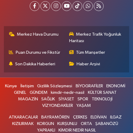
Merkez Hava Durumu
Merkez Trafik Yoğunluk
Haritası
Puan Durumu ve Fikstür
Tüm Manşetler
Son Dakika Haberleri
Haber Arşivi
Künye
İletişim
Gizlilik Sözleşmesi
BİYOGRAFİLER
EKONOMİ
GENEL
GÜNDEM
kimdir-nedir-nasil
KÜLTÜR SANAT
MAGAZİN
SAĞLIK
SİYASET
SPOR
TEKNOLOJİ
VİZYONDAKİLER
YAŞAM
ATKARACALAR
BAYRAMÖREN
ÇERKEŞ
ELDİVAN
ILGAZ
KIZILIRMAK
KORGUN
KURŞUNLU
ORTA
ŞABANÖZÜ
YAPRAKLI
KİMDİR NEDİR NASIL