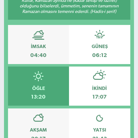
Kullar, Ramazan ayında ne (kadar sevap ve fazilet)
olduğunu bilselerdi, ümmetim, senenin tamamının
KÜLTÜR SANAT
Ramazan olmasını temenni ederdi. (Hadis-i şerif)
MAGAZİN
SAĞLIK
İMSAK
GÜNEŞ
04:40
06:12
SİYASET
SPOR
ÖĞLE
İKINDI
TEKNOLOJİ
13:20
17:07
VİZYONDAKİLER
YAŞAM
AKŞAM
YATSI