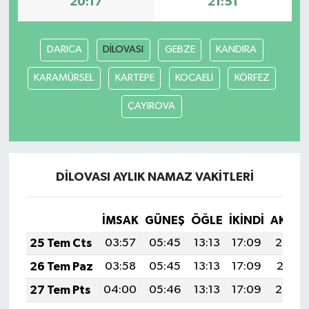
20:17
21:51
DARICA
DİLOVASI
GEBZE
KANDIRA
KARAMÜRSEL
KARTEPE
KOCAELİ
KÖRFEZ
ÇAYIROVA
DİLOVASI AYLIK NAMAZ VAKITLERI
İMSAK
GÜNEŞ
ÖĞLE
İKINDI
AKŞA
25 Tem Cts
03:57
05:45
13:13
17:09
20:32
26 Tem Paz
03:58
05:45
13:13
17:09
20:31
27 Tem Pts
04:00
05:46
13:13
17:09
20:30