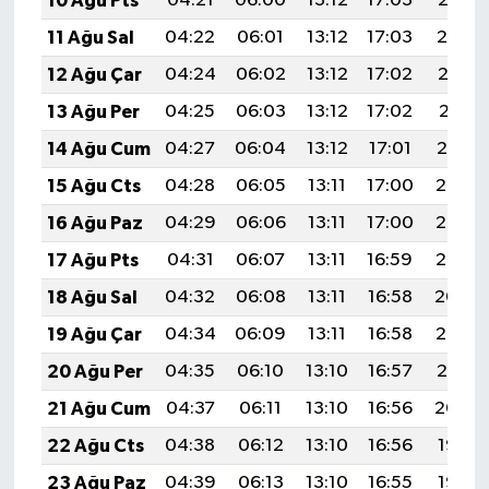
10 Ağu Pts
04:21
06:00
13:12
17:03
20:15
11 Ağu Sal
04:22
06:01
13:12
17:03
20:14
12 Ağu Çar
04:24
06:02
13:12
17:02
20:12
13 Ağu Per
04:25
06:03
13:12
17:02
20:11
14 Ağu Cum
04:27
06:04
13:12
17:01
20:10
15 Ağu Cts
04:28
06:05
13:11
17:00
20:08
16 Ağu Paz
04:29
06:06
13:11
17:00
20:07
17 Ağu Pts
04:31
06:07
13:11
16:59
20:05
18 Ağu Sal
04:32
06:08
13:11
16:58
20:04
19 Ağu Çar
04:34
06:09
13:11
16:58
20:03
20 Ağu Per
04:35
06:10
13:10
16:57
20:01
21 Ağu Cum
04:37
06:11
13:10
16:56
20:00
22 Ağu Cts
04:38
06:12
13:10
16:56
19:58
23 Ağu Paz
04:39
06:13
13:10
16:55
19:57