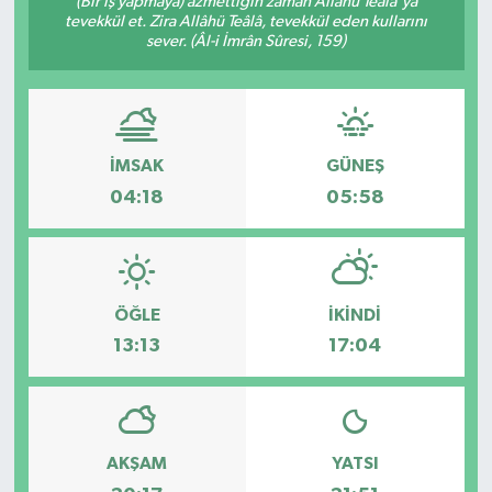
(Bir iş yapmaya) azmettiğin zaman Allâhü Teâlâ'ya
tevekkül et. Zira Allâhü Teâlâ, tevekkül eden kullarını
KÜLTÜR SANAT
sever. (Âl-i İmrân Sûresi, 159)
MAGAZİN
SAĞLIK
İMSAK
GÜNEŞ
04:18
05:58
SİYASET
SPOR
ÖĞLE
İKINDI
TEKNOLOJİ
13:13
17:04
VİZYONDAKİLER
YAŞAM
AKŞAM
YATSI