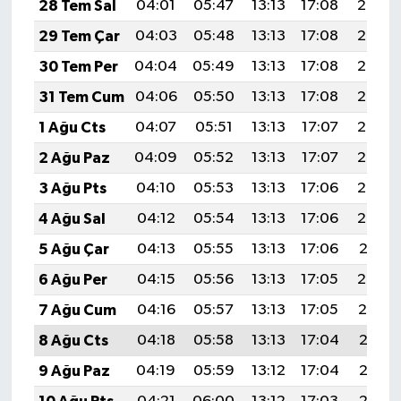
28 Tem Sal
04:01
05:47
13:13
17:08
20:30
29 Tem Çar
04:03
05:48
13:13
17:08
20:29
30 Tem Per
04:04
05:49
13:13
17:08
20:28
31 Tem Cum
04:06
05:50
13:13
17:08
20:27
1 Ağu Cts
04:07
05:51
13:13
17:07
20:25
2 Ağu Paz
04:09
05:52
13:13
17:07
20:24
3 Ağu Pts
04:10
05:53
13:13
17:06
20:23
4 Ağu Sal
04:12
05:54
13:13
17:06
20:22
5 Ağu Çar
04:13
05:55
13:13
17:06
20:21
6 Ağu Per
04:15
05:56
13:13
17:05
20:20
7 Ağu Cum
04:16
05:57
13:13
17:05
20:19
8 Ağu Cts
04:18
05:58
13:13
17:04
20:17
9 Ağu Paz
04:19
05:59
13:12
17:04
20:16