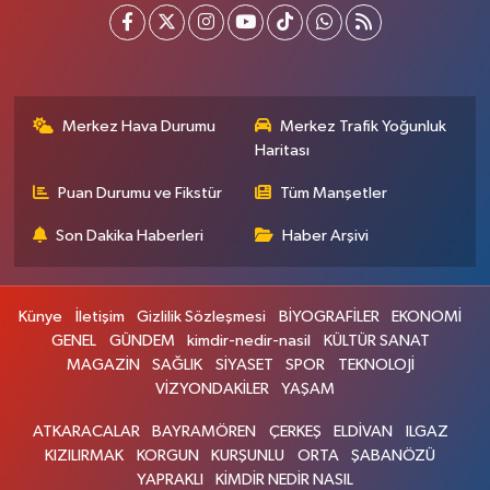
Merkez Hava Durumu
Merkez Trafik Yoğunluk
Haritası
Puan Durumu ve Fikstür
Tüm Manşetler
Son Dakika Haberleri
Haber Arşivi
Künye
İletişim
Gizlilik Sözleşmesi
BİYOGRAFİLER
EKONOMİ
GENEL
GÜNDEM
kimdir-nedir-nasil
KÜLTÜR SANAT
MAGAZİN
SAĞLIK
SİYASET
SPOR
TEKNOLOJİ
VİZYONDAKİLER
YAŞAM
ATKARACALAR
BAYRAMÖREN
ÇERKEŞ
ELDİVAN
ILGAZ
KIZILIRMAK
KORGUN
KURŞUNLU
ORTA
ŞABANÖZÜ
YAPRAKLI
KİMDİR NEDİR NASIL