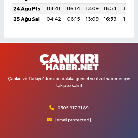
24 Ağu Pts
04:41
06:14
13:09
16:54
19:55
25 Ağu Sal
04:42
06:15
13:09
16:53
19:54
Çankırı ve Türkiye'den son dakika güncel ve özel haberler için
takipte kalın!
0505 917 31 89
[email protected]