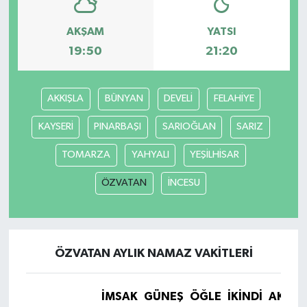
AKŞAM
YATSI
19:50
21:20
AKKIŞLA
BÜNYAN
DEVELİ
FELAHİYE
KAYSERİ
PINARBAŞI
SARIOĞLAN
SARIZ
TOMARZA
YAHYALI
YEŞİLHİSAR
ÖZVATAN
İNCESU
ÖZVATAN AYLIK NAMAZ VAKITLERI
İMSAK
GÜNEŞ
ÖĞLE
İKINDI
AKŞA