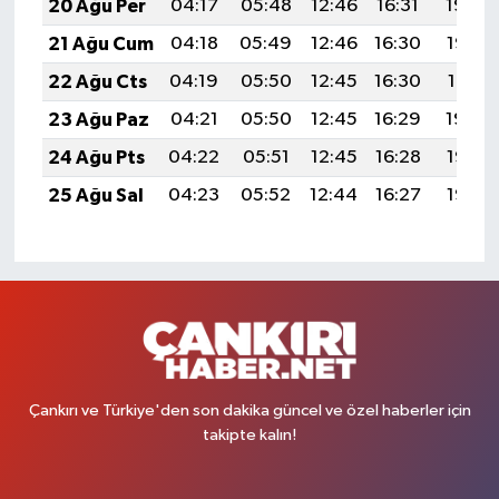
20 Ağu Per
04:17
05:48
12:46
16:31
19:34
21 Ağu Cum
04:18
05:49
12:46
16:30
19:32
22 Ağu Cts
04:19
05:50
12:45
16:30
19:31
23 Ağu Paz
04:21
05:50
12:45
16:29
19:30
24 Ağu Pts
04:22
05:51
12:45
16:28
19:28
25 Ağu Sal
04:23
05:52
12:44
16:27
19:27
Çankırı ve Türkiye'den son dakika güncel ve özel haberler için
takipte kalın!