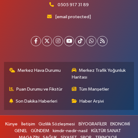
0505 917 31 89
[email protected]
Merkez Hava Durumu
Merkez Trafik Yoğunluk
Haritası
Puan Durumu ve Fikstür
Tüm Manşetler
Son Dakika Haberleri
Haber Arşivi
Künye
İletişim
Gizlilik Sözleşmesi
BİYOGRAFİLER
EKONOMİ
GENEL
GÜNDEM
kimdir-nedir-nasil
KÜLTÜR SANAT
MAGAZİN
SAĞLIK
SİYASET
SPOR
TEKNOLOJİ