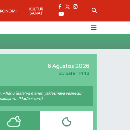
KÜLTÜR
EKONOMİ
SANAT
6 Ağustos 2026
23 Safer 1448
 Allâhü Teâlâ'ya mânen yaklaşmaya vesîledir,
laştırır. (Hadis-i şerif)