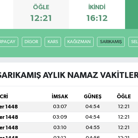
ÖĞLE
İKINDI
12:21
16:12
RPAÇAY
DİGOR
KARS
KAĞIZMAN
SARIKAMIŞ
SE
SARIKAMIŞ AYLIK NAMAZ VAKITLER
CRİ
İMSAK
GÜNEŞ
ÖĞLE
fer 1448
03:07
04:54
12:21
fer 1448
03:09
04:54
12:21
fer 1448
03:10
04:55
12:21