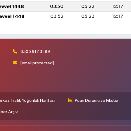
levvel 1448
03:50
05:22
12:17
levvel 1448
03:52
05:23
12:17
0505 917 31 89
[email protected]
rkez Trafik Yoğunluk Haritası
Puan Durumu ve Fikstür
ber Arşivi