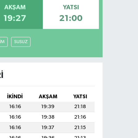
AKŞAM
YATSI
19:27
21:00
LİM
SUSUZ
I
İKINDI
AKŞAM
YATSI
16:16
19:39
21:18
16:16
19:38
21:16
16:16
19:37
21:15