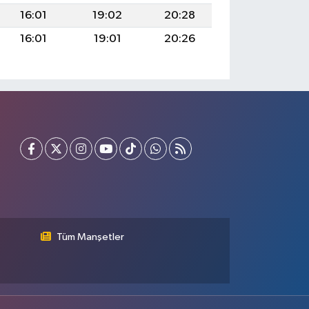
16:01
19:02
20:28
16:01
19:01
20:26
Tüm Manşetler