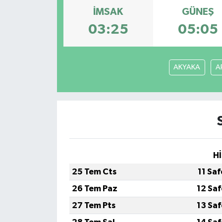
İMSAK
GÜNEŞ
KÜLTÜR SANAT
03:25
05:05
MAGAZİN
AKYAKA
A
SAĞLIK
SİYASET
SPOR
TEKNOLOJİ
Hİ
VİZYONDAKİLER
25 Tem Cts
11 Sa
26 Tem Paz
12 Sa
YAŞAM
27 Tem Pts
13 Sa