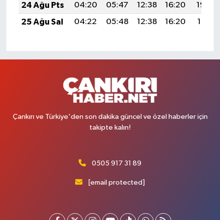
24 Ağu Pts
04:20
05:47
12:38
16:20
19:20
25 Ağu Sal
04:22
05:48
12:38
16:20
19:18
Çankırı ve Türkiye'den son dakika güncel ve özel haberler için
takipte kalın!
0505 917 31 89
[email protected]