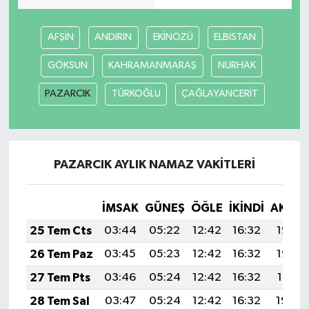
AFŞİN
ANDIRIN
EKİNÖZÜ
ELBİSTAN
GÖKSUN
KAHRAMANMARAŞ
NURHAK
PAZARCIK
TÜRKOĞLU
ÇAĞLAYANCERİT
PAZARCIK AYLIK NAMAZ VAKITLERI
İMSAK
GÜNEŞ
ÖĞLE
İKINDI
AKŞA
25 Tem Cts
03:44
05:22
12:42
16:32
19:53
26 Tem Paz
03:45
05:23
12:42
16:32
19:52
27 Tem Pts
03:46
05:24
12:42
16:32
19:51
28 Tem Sal
03:47
05:24
12:42
16:32
19:50