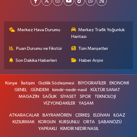
Merkez Hava Durumu
Merkez Trafik Yoğunluk
Haritası
Puan Durumu ve Fikstür
Tüm Manşetler
Son Dakika Haberleri
Haber Arşivi
Künye
İletişim
Gizlilik Sözleşmesi
BİYOGRAFİLER
EKONOMİ
GENEL
GÜNDEM
kimdir-nedir-nasil
KÜLTÜR SANAT
MAGAZİN
SAĞLIK
SİYASET
SPOR
TEKNOLOJİ
VİZYONDAKİLER
YAŞAM
ATKARACALAR
BAYRAMÖREN
ÇERKEŞ
ELDİVAN
ILGAZ
KIZILIRMAK
KORGUN
KURŞUNLU
ORTA
ŞABANÖZÜ
YAPRAKLI
KİMDİR NEDİR NASIL