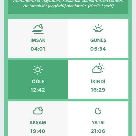
Müminlerin en hayırlıları, kanaatkâr olanlarıdır, en şerlileri
de tamahkâr (açgözlü) olanlarıdır. (Hadis-i şerif)
KÜLTÜR SANAT
MAGAZİN
İMSAK
GÜNEŞ
SAĞLIK
04:01
05:34
SİYASET
SPOR
ÖĞLE
İKINDI
TEKNOLOJİ
12:42
16:29
VİZYONDAKİLER
YAŞAM
AKŞAM
YATSI
19:40
21:06