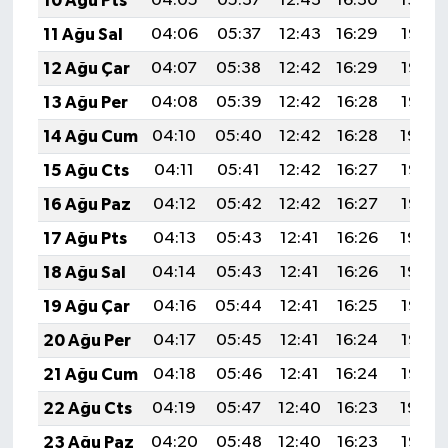
10 Ağu Pts
04:05
05:37
12:43
16:30
19:39
11 Ağu Sal
04:06
05:37
12:43
16:29
19:38
12 Ağu Çar
04:07
05:38
12:42
16:29
19:37
13 Ağu Per
04:08
05:39
12:42
16:28
19:35
14 Ağu Cum
04:10
05:40
12:42
16:28
19:34
15 Ağu Cts
04:11
05:41
12:42
16:27
19:33
16 Ağu Paz
04:12
05:42
12:42
16:27
19:32
17 Ağu Pts
04:13
05:43
12:41
16:26
19:30
18 Ağu Sal
04:14
05:43
12:41
16:26
19:29
19 Ağu Çar
04:16
05:44
12:41
16:25
19:28
20 Ağu Per
04:17
05:45
12:41
16:24
19:27
21 Ağu Cum
04:18
05:46
12:41
16:24
19:25
22 Ağu Cts
04:19
05:47
12:40
16:23
19:24
23 Ağu Paz
04:20
05:48
12:40
16:23
19:22