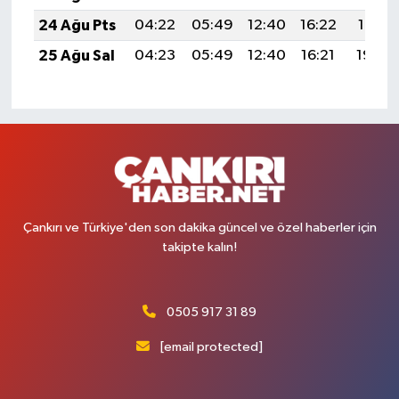
24 Ağu Pts
04:22
05:49
12:40
16:22
19:21
25 Ağu Sal
04:23
05:49
12:40
16:21
19:20
Çankırı ve Türkiye'den son dakika güncel ve özel haberler için
takipte kalın!
0505 917 31 89
[email protected]