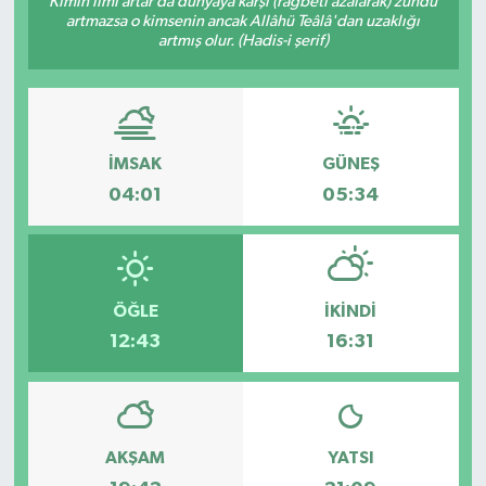
Kimin ilmi artar da dünyaya karşı (rağbeti azalarak) zühdü
artmazsa o kimsenin ancak Allâhü Teâlâ'dan uzaklığı
KÜLTÜR SANAT
artmış olur. (Hadis-i şerif)
MAGAZİN
SAĞLIK
İMSAK
GÜNEŞ
04:01
05:34
SİYASET
SPOR
ÖĞLE
İKINDI
TEKNOLOJİ
12:43
16:31
VİZYONDAKİLER
YAŞAM
AKŞAM
YATSI