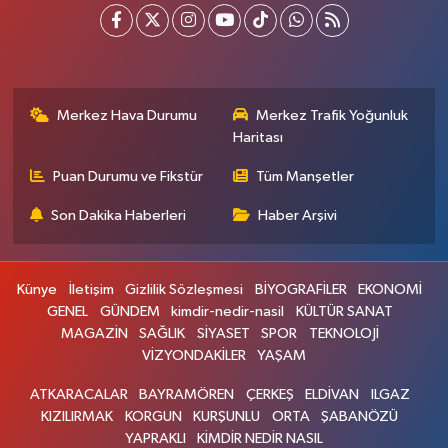
Merkez Hava Durumu
Merkez Trafik Yoğunluk
Haritası
Puan Durumu ve Fikstür
Tüm Manşetler
Son Dakika Haberleri
Haber Arşivi
Künye
İletişim
Gizlilik Sözleşmesi
BİYOGRAFİLER
EKONOMİ
GENEL
GÜNDEM
kimdir-nedir-nasil
KÜLTÜR SANAT
MAGAZİN
SAĞLIK
SİYASET
SPOR
TEKNOLOJİ
VİZYONDAKİLER
YAŞAM
ATKARACALAR
BAYRAMÖREN
ÇERKEŞ
ELDİVAN
ILGAZ
KIZILIRMAK
KORGUN
KURŞUNLU
ORTA
ŞABANÖZÜ
YAPRAKLI
KİMDİR NEDİR NASIL