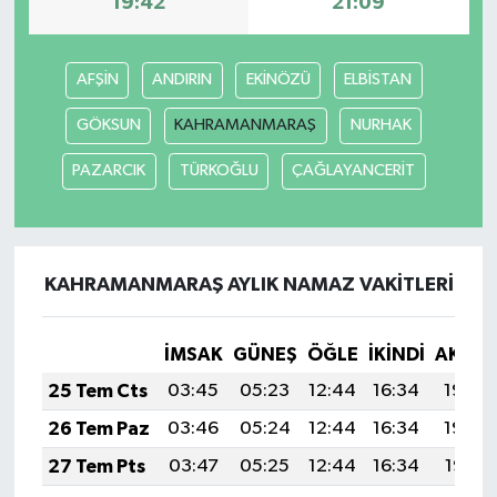
19:42
21:09
AFŞİN
ANDIRIN
EKİNÖZÜ
ELBİSTAN
GÖKSUN
KAHRAMANMARAŞ
NURHAK
PAZARCIK
TÜRKOĞLU
ÇAĞLAYANCERİT
KAHRAMANMARAŞ AYLIK NAMAZ VAKITLERI
İMSAK
GÜNEŞ
ÖĞLE
İKINDI
AKŞA
25 Tem Cts
03:45
05:23
12:44
16:34
19:54
26 Tem Paz
03:46
05:24
12:44
16:34
19:54
27 Tem Pts
03:47
05:25
12:44
16:34
19:53