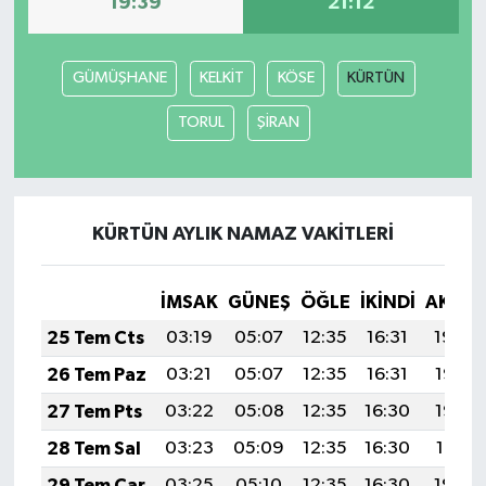
19:39
21:12
GÜMÜŞHANE
KELKİT
KÖSE
KÜRTÜN
TORUL
ŞİRAN
KÜRTÜN AYLIK NAMAZ VAKITLERI
İMSAK
GÜNEŞ
ÖĞLE
İKINDI
AKŞA
25 Tem Cts
03:19
05:07
12:35
16:31
19:54
26 Tem Paz
03:21
05:07
12:35
16:31
19:53
27 Tem Pts
03:22
05:08
12:35
16:30
19:52
28 Tem Sal
03:23
05:09
12:35
16:30
19:51
29 Tem Çar
03:25
05:10
12:35
16:30
19:50