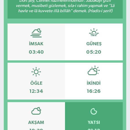
Dört şey, Cennet hazinelerindendir: Sadakayı gizli
vermek, musibeti gizlemek, sıla-i rahim yapmak ve "Lâ
KÜLTÜR SANAT
havle ve lâ kuvvete illâ billâh" demek. (Hadis-i şerif)
MAGAZİN
SAĞLIK
İMSAK
GÜNEŞ
03:40
05:20
SİYASET
SPOR
ÖĞLE
İKINDI
TEKNOLOJİ
12:34
16:26
VİZYONDAKİLER
YAŞAM
AKŞAM
YATSI