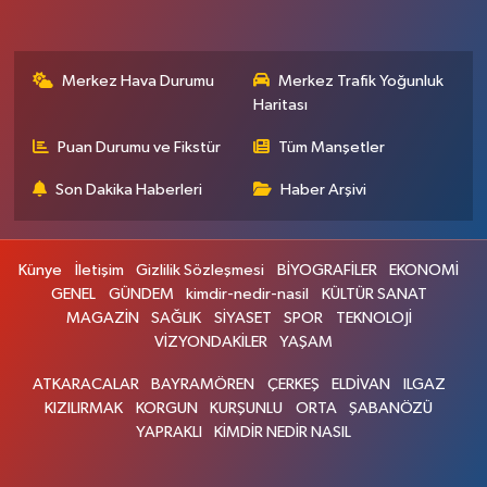
Merkez Hava Durumu
Merkez Trafik Yoğunluk
Haritası
Puan Durumu ve Fikstür
Tüm Manşetler
Son Dakika Haberleri
Haber Arşivi
Künye
İletişim
Gizlilik Sözleşmesi
BİYOGRAFİLER
EKONOMİ
GENEL
GÜNDEM
kimdir-nedir-nasil
KÜLTÜR SANAT
MAGAZİN
SAĞLIK
SİYASET
SPOR
TEKNOLOJİ
VİZYONDAKİLER
YAŞAM
ATKARACALAR
BAYRAMÖREN
ÇERKEŞ
ELDİVAN
ILGAZ
KIZILIRMAK
KORGUN
KURŞUNLU
ORTA
ŞABANÖZÜ
YAPRAKLI
KİMDİR NEDİR NASIL