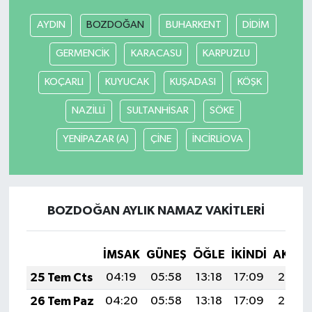
AYDIN
BOZDOĞAN
BUHARKENT
DİDİM
GERMENCİK
KARACASU
KARPUZLU
KOÇARLI
KUYUCAK
KUŞADASI
KÖŞK
NAZİLLİ
SULTANHİSAR
SÖKE
YENİPAZAR (A)
ÇİNE
İNCİRLİOVA
BOZDOĞAN AYLIK NAMAZ VAKITLERI
İMSAK
GÜNEŞ
ÖĞLE
İKINDI
AKŞA
25 Tem Cts
04:19
05:58
13:18
17:09
20:29
26 Tem Paz
04:20
05:58
13:18
17:09
20:28