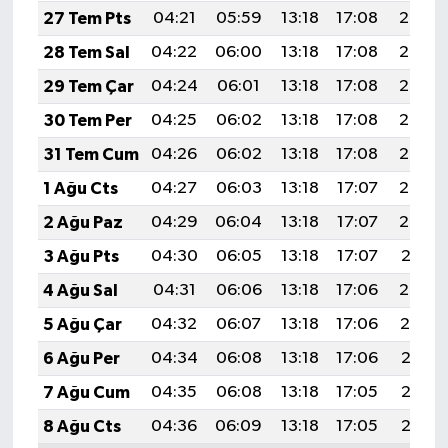
27 Tem Pts
04:21
05:59
13:18
17:08
20:28
28 Tem Sal
04:22
06:00
13:18
17:08
20:27
29 Tem Çar
04:24
06:01
13:18
17:08
20:26
30 Tem Per
04:25
06:02
13:18
17:08
20:25
31 Tem Cum
04:26
06:02
13:18
17:08
20:24
1 Ağu Cts
04:27
06:03
13:18
17:07
20:23
2 Ağu Paz
04:29
06:04
13:18
17:07
20:22
3 Ağu Pts
04:30
06:05
13:18
17:07
20:21
4 Ağu Sal
04:31
06:06
13:18
17:06
20:20
5 Ağu Çar
04:32
06:07
13:18
17:06
20:19
6 Ağu Per
04:34
06:08
13:18
17:06
20:18
7 Ağu Cum
04:35
06:08
13:18
17:05
20:17
8 Ağu Cts
04:36
06:09
13:18
17:05
20:16