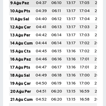
9 Ağu Paz
04:37
06:10
13:17
17:05
20:15
10 Ağu Pts
04:39
06:11
13:17
17:04
20:14
11 Ağu Sal
04:40
06:12
13:17
17:04
20:12
12 Ağu Çar
04:41
06:13
13:17
17:03
20:11
13 Ağu Per
04:42
06:14
13:17
17:03
20:10
14 Ağu Cum
04:44
06:14
13:17
17:02
20:09
15 Ağu Cts
04:45
06:15
13:16
17:02
20:08
16 Ağu Paz
04:46
06:16
13:16
17:01
20:06
17 Ağu Pts
04:47
06:17
13:16
17:01
20:05
18 Ağu Sal
04:49
06:18
13:16
17:00
20:04
19 Ağu Çar
04:50
06:19
13:16
17:00
20:02
20 Ağu Per
04:51
06:20
13:15
16:59
20:01
21 Ağu Cum
04:52
06:20
13:15
16:58
20:00