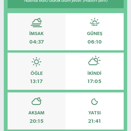
Nasihat edici olarak ölüm yeter. (Hadis-i şerif)
KÜLTÜR SANAT
MAGAZİN
İMSAK
GÜNEŞ
SAĞLIK
04:37
06:10
SİYASET
SPOR
ÖĞLE
İKINDI
13:17
17:05
TEKNOLOJİ
VİZYONDAKİLER
AKŞAM
YATSI
YAŞAM
20:15
21:41