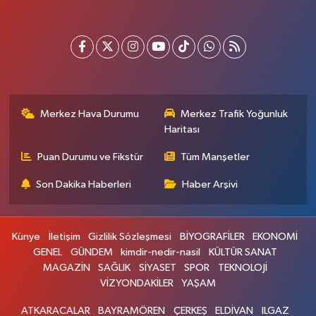
Merkez Hava Durumu
Merkez Trafik Yoğunluk
Haritası
Puan Durumu ve Fikstür
Tüm Manşetler
Son Dakika Haberleri
Haber Arşivi
Künye
İletişim
Gizlilik Sözleşmesi
BİYOGRAFİLER
EKONOMİ
GENEL
GÜNDEM
kimdir-nedir-nasil
KÜLTÜR SANAT
MAGAZİN
SAĞLIK
SİYASET
SPOR
TEKNOLOJİ
VİZYONDAKİLER
YAŞAM
ATKARACALAR
BAYRAMÖREN
ÇERKEŞ
ELDİVAN
ILGAZ