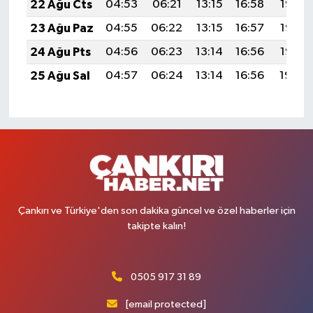
22 Ağu Cts
04:53
06:21
13:15
16:58
19:58
23 Ağu Paz
04:55
06:22
13:15
16:57
19:57
24 Ağu Pts
04:56
06:23
13:14
16:56
19:56
25 Ağu Sal
04:57
06:24
13:14
16:56
19:54
Çankırı ve Türkiye'den son dakika güncel ve özel haberler için
takipte kalın!
0505 917 31 89
[email protected]