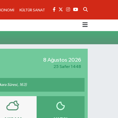
KONOMİ
KÜLTÜR SANAT
8 Ağustos 2026
25 Safer 1448
akara Sûresi, 163)