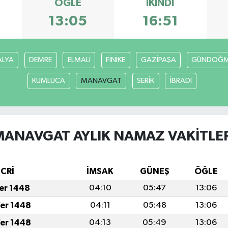
ÖĞLE
İKINDI
13:05
16:51
ALYA
DEMRE
ELMALI
FİNİKE
GAZİPAŞA
GÜNDOĞ
KUMLUCA
MANAVGAT
SERİK
İBRADI
MANAVGAT AYLIK NAMAZ VAKITLER
İCRİ
İMSAK
GÜNEŞ
ÖĞLE
fer 1448
04:10
05:47
13:06
fer 1448
04:11
05:48
13:06
fer 1448
04:13
05:49
13:06