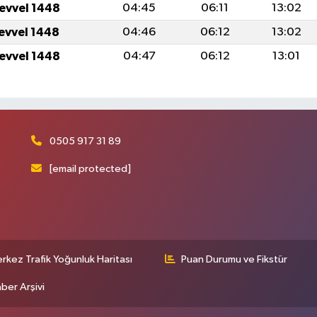
levvel 1448
04:45
06:11
13:02
levvel 1448
04:46
06:12
13:02
levvel 1448
04:47
06:12
13:01
0505 917 31 89
[email protected]
rkez Trafik Yoğunluk Haritası
Puan Durumu ve Fikstür
ber Arşivi