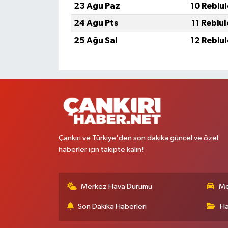
23 Ağu Paz
10 Rebiu
24 Ağu Pts
11 Rebiu
25 Ağu Sal
12 Rebiu
Çankırı ve Türkiye'den son dakika güncel ve özel
haberler için takipte kalın!
Merkez Hava Durumu
Me
Son Dakika Haberleri
Ha