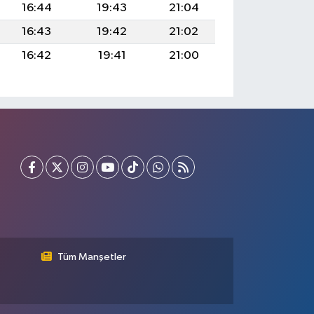
16:44
19:43
21:04
16:43
19:42
21:02
16:42
19:41
21:00
Tüm Manşetler