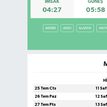
İMSAK
GÜNEŞ
KÜLTÜR SANAT
04:27
05:58
MAGAZİN
AKSEKİ
AKSU
ALANYA
ANT
SAĞLIK
SİYASET
SPOR
TEKNOLOJİ
H
VİZYONDAKİLER
25 Tem Cts
11 Sa
YAŞAM
26 Tem Paz
12 Sa
27 Tem Pts
13 Sa