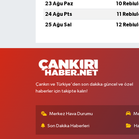
23 Ağu Paz
10 Rebiu
24 Ağu Pts
11 Rebiu
25 Ağu Sal
12 Rebiu
Çankırı ve Türkiye'den son dakika güncel ve özel
haberler için takipte kalın!
Merkez Hava Durumu
Me
Son Dakika Haberleri
Ha