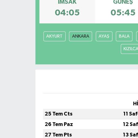
İMSAK
GÜNEŞ
KÜLTÜR SANAT
04:05
05:45
MAGAZİN
AKYURT
ANKARA
AYAŞ
BALA
SAĞLIK
KIZIL
SİYASET
SPOR
TEKNOLOJİ
H
VİZYONDAKİLER
25 Tem Cts
11 Sa
YAŞAM
26 Tem Paz
12 Sa
27 Tem Pts
13 Sa