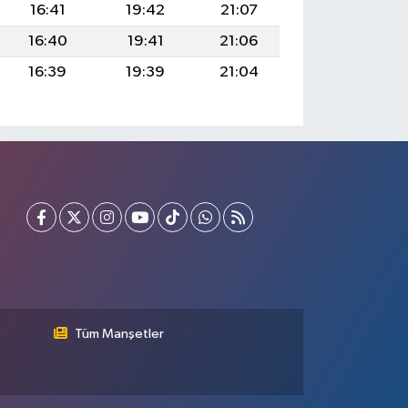
16:41
19:42
21:07
16:40
19:41
21:06
16:39
19:39
21:04
Tüm Manşetler