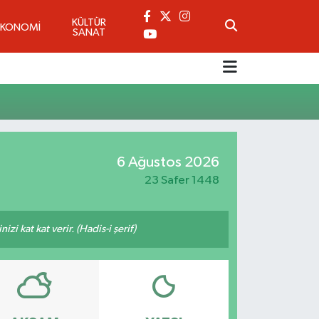
KÜLTÜR
EKONOMİ
SANAT
6 Ağustos 2026
23 Safer 1448
i kat kat verir. (Hadis-i şerif)