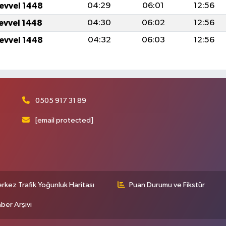
levvel 1448
04:29
06:01
12:56
levvel 1448
04:30
06:02
12:56
levvel 1448
04:32
06:03
12:56
0505 917 31 89
[email protected]
rkez Trafik Yoğunluk Haritası
Puan Durumu ve Fikstür
ber Arşivi