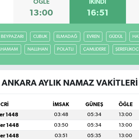
ÖĞLE
İKINDI
13:00
16:51
BEYPAZARI
CUBUK
ELMADAĞ
EVREN
GÜDÜL
HA
CAHAMAM
NALLIHAN
POLATLI
ÇAMLIDERE
ŞEREFLİKO
ANKARA AYLIK NAMAZ VAKITLERI
İCRİ
İMSAK
GÜNEŞ
ÖĞLE
fer 1448
03:48
05:34
13:00
fer 1448
03:50
05:34
13:00
fer 1448
03:51
05:35
13:00