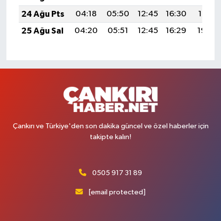
24 Ağu Pts
04:18
05:50
12:45
16:30
19:31
25 Ağu Sal
04:20
05:51
12:45
16:29
19:29
Çankırı ve Türkiye'den son dakika güncel ve özel haberler için
takipte kalın!
0505 917 31 89
[email protected]