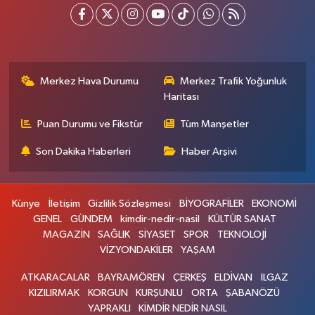
Merkez Hava Durumu
Merkez Trafik Yoğunluk
Haritası
Puan Durumu ve Fikstür
Tüm Manşetler
Son Dakika Haberleri
Haber Arşivi
Künye
İletişim
Gizlilik Sözleşmesi
BİYOGRAFİLER
EKONOMİ
GENEL
GÜNDEM
kimdir-nedir-nasil
KÜLTÜR SANAT
MAGAZİN
SAĞLIK
SİYASET
SPOR
TEKNOLOJİ
VİZYONDAKİLER
YAŞAM
ATKARACALAR
BAYRAMÖREN
ÇERKEŞ
ELDİVAN
ILGAZ
KIZILIRMAK
KORGUN
KURŞUNLU
ORTA
ŞABANÖZÜ
YAPRAKLI
KİMDİR NEDİR NASIL