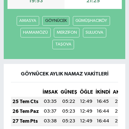
19:53
21:25
AMASYA
GÖYNÜCEK
GÜMÜŞHACIKÖY
HAMAMÖZÜ
MERZİFON
SULUOVA
TAŞOVA
GÖYNÜCEK AYLIK NAMAZ VAKITLERI
İMSAK
GÜNEŞ
ÖĞLE
İKINDI
AKŞA
25 Tem Cts
03:35
05:22
12:49
16:45
20:07
26 Tem Paz
03:37
05:23
12:49
16:44
20:06
27 Tem Pts
03:38
05:23
12:49
16:44
20:06