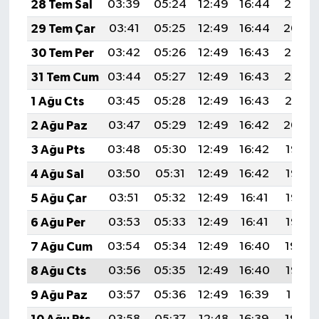
28 Tem Sal
03:39
05:24
12:49
16:44
20:05
29 Tem Çar
03:41
05:25
12:49
16:44
20:04
30 Tem Per
03:42
05:26
12:49
16:43
20:03
31 Tem Cum
03:44
05:27
12:49
16:43
20:02
1 Ağu Cts
03:45
05:28
12:49
16:43
20:01
2 Ağu Paz
03:47
05:29
12:49
16:42
20:00
3 Ağu Pts
03:48
05:30
12:49
16:42
19:58
4 Ağu Sal
03:50
05:31
12:49
16:42
19:57
5 Ağu Çar
03:51
05:32
12:49
16:41
19:56
6 Ağu Per
03:53
05:33
12:49
16:41
19:55
7 Ağu Cum
03:54
05:34
12:49
16:40
19:54
8 Ağu Cts
03:56
05:35
12:49
16:40
19:53
9 Ağu Paz
03:57
05:36
12:49
16:39
19:51