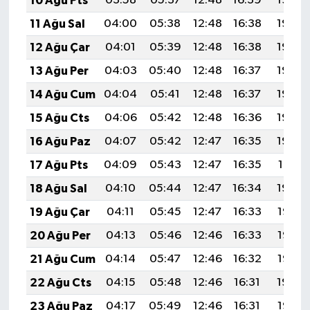
10 Ağu Pts
03:58
05:37
12:48
16:39
19:50
11 Ağu Sal
04:00
05:38
12:48
16:38
19:49
12 Ağu Çar
04:01
05:39
12:48
16:38
19:48
13 Ağu Per
04:03
05:40
12:48
16:37
19:46
14 Ağu Cum
04:04
05:41
12:48
16:37
19:45
15 Ağu Cts
04:06
05:42
12:48
16:36
19:44
16 Ağu Paz
04:07
05:42
12:47
16:35
19:42
17 Ağu Pts
04:09
05:43
12:47
16:35
19:41
18 Ağu Sal
04:10
05:44
12:47
16:34
19:39
19 Ağu Çar
04:11
05:45
12:47
16:33
19:38
20 Ağu Per
04:13
05:46
12:46
16:33
19:37
21 Ağu Cum
04:14
05:47
12:46
16:32
19:35
22 Ağu Cts
04:15
05:48
12:46
16:31
19:34
23 Ağu Paz
04:17
05:49
12:46
16:31
19:32