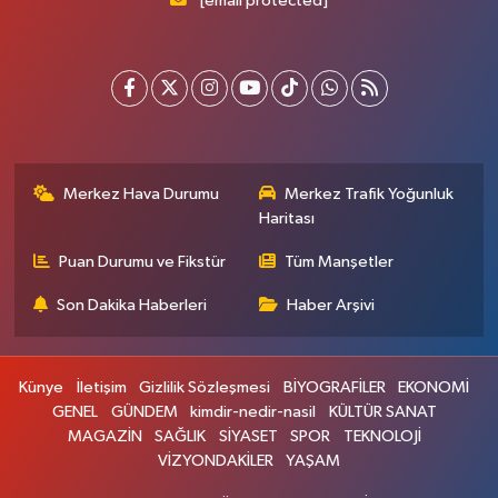
[email protected]
Merkez Hava Durumu
Merkez Trafik Yoğunluk
Haritası
Puan Durumu ve Fikstür
Tüm Manşetler
Son Dakika Haberleri
Haber Arşivi
Künye
İletişim
Gizlilik Sözleşmesi
BİYOGRAFİLER
EKONOMİ
GENEL
GÜNDEM
kimdir-nedir-nasil
KÜLTÜR SANAT
MAGAZİN
SAĞLIK
SİYASET
SPOR
TEKNOLOJİ
VİZYONDAKİLER
YAŞAM