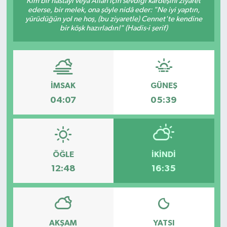
Kim bir hastayı veya Allah için sevdiği kardeşini ziyaret
ederse, bir melek, ona şöyle nidâ eder: "Ne iyi yaptın,
KÜLTÜR SANAT
yürüdüğün yol ne hoş, (bu ziyaretle) Cennet'te kendine
bir köşk hazırladın!" (Hadis-i şerif)
MAGAZİN
SAĞLIK
İMSAK
GÜNEŞ
SİYASET
04:07
05:39
SPOR
TEKNOLOJİ
ÖĞLE
İKINDI
12:48
16:35
VİZYONDAKİLER
YAŞAM
AKŞAM
YATSI