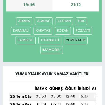
19:46
21:12
ADANA
ALADAĞ
CEYHAN
FEKE
KARAISALI
KARATAŞ
KOZAN
POZANTI
SAİMBEYLİ
TUFANBEYLİ
YUMURTALIK
İMAMOĞLU
YUMURTALIK AYLIK NAMAZ VAKITLERI
İMSAK
GÜNEŞ
ÖĞLE
İKINDI
AKŞA
25 Tem Cts
03:53
05:30
12:48
16:37
19:57
26 Tem Paz
03:54
05:31
12:48
16:37
19:56