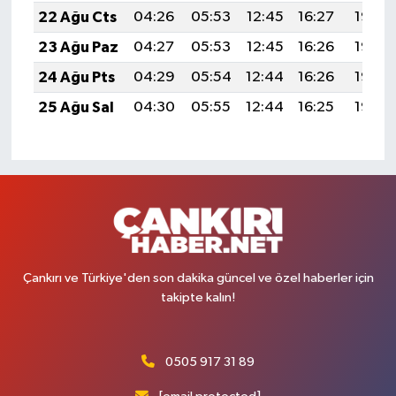
22 Ağu Cts
04:26
05:53
12:45
16:27
19:27
23 Ağu Paz
04:27
05:53
12:45
16:26
19:26
24 Ağu Pts
04:29
05:54
12:44
16:26
19:25
25 Ağu Sal
04:30
05:55
12:44
16:25
19:23
Çankırı ve Türkiye'den son dakika güncel ve özel haberler için
takipte kalın!
0505 917 31 89