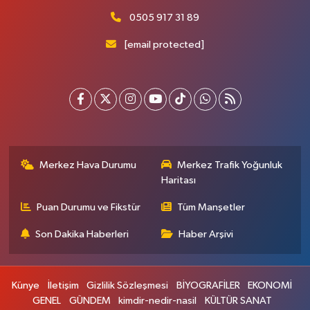
0505 917 31 89
[email protected]
Merkez Hava Durumu
Merkez Trafik Yoğunluk
Haritası
Puan Durumu ve Fikstür
Tüm Manşetler
Son Dakika Haberleri
Haber Arşivi
Künye
İletişim
Gizlilik Sözleşmesi
BİYOGRAFİLER
EKONOMİ
GENEL
GÜNDEM
kimdir-nedir-nasil
KÜLTÜR SANAT