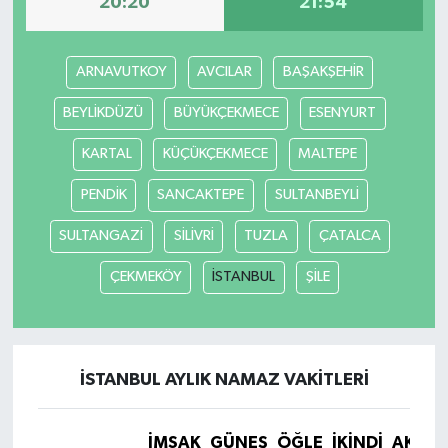
20:20
21:54
ARNAVUTKOY
AVCILAR
BAŞAKŞEHİR
BEYLİKDÜZÜ
BÜYÜKÇEKMECE
ESENYURT
KARTAL
KÜÇÜKÇEKMECE
MALTEPE
PENDİK
SANCAKTEPE
SULTANBEYLİ
SULTANGAZİ
SİLİVRİ
TUZLA
ÇATALCA
ÇEKMEKÖY
İSTANBUL
ŞİLE
İSTANBUL AYLIK NAMAZ VAKITLERI
İMSAK
GÜNEŞ
ÖĞLE
İKINDI
AKŞA