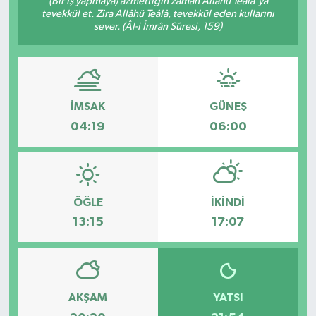
(Bir iş yapmaya) azmettiğin zaman Allâhü Teâlâ'ya
tevekkül et. Zira Allâhü Teâlâ, tevekkül eden kullarını
KÜLTÜR SANAT
sever. (Âl-i İmrân Sûresi, 159)
MAGAZİN
SAĞLIK
İMSAK
GÜNEŞ
04:19
06:00
SİYASET
SPOR
ÖĞLE
İKINDI
TEKNOLOJİ
13:15
17:07
VİZYONDAKİLER
YAŞAM
AKŞAM
YATSI