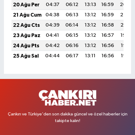
20 Ağu Per
04:37
06:12
13:13
16:59
20:04
21 Ağu Cum
04:38
06:13
13:12
16:59
20:02
22 Ağu Cts
04:39
06:14
13:12
16:58
20:01
23 Ağu Paz
04:41
06:15
13:12
16:57
19:59
24 Ağu Pts
04:42
06:16
13:12
16:56
19:58
25 Ağu Sal
04:44
06:17
13:11
16:56
19:56
Çankırı ve Türkiye'den son dakika güncel ve özel haberler için
takipte kalın!