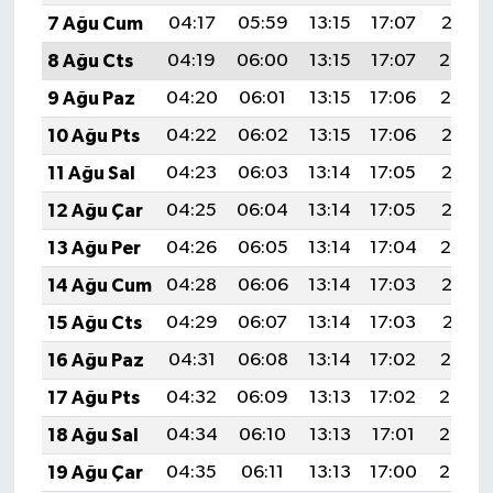
7 Ağu Cum
04:17
05:59
13:15
17:07
20:21
8 Ağu Cts
04:19
06:00
13:15
17:07
20:20
9 Ağu Paz
04:20
06:01
13:15
17:06
20:19
10 Ağu Pts
04:22
06:02
13:15
17:06
20:18
11 Ağu Sal
04:23
06:03
13:14
17:05
20:16
12 Ağu Çar
04:25
06:04
13:14
17:05
20:15
13 Ağu Per
04:26
06:05
13:14
17:04
20:14
14 Ağu Cum
04:28
06:06
13:14
17:03
20:12
15 Ağu Cts
04:29
06:07
13:14
17:03
20:11
16 Ağu Paz
04:31
06:08
13:14
17:02
20:10
17 Ağu Pts
04:32
06:09
13:13
17:02
20:08
18 Ağu Sal
04:34
06:10
13:13
17:01
20:07
19 Ağu Çar
04:35
06:11
13:13
17:00
20:05