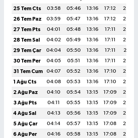
25 Tem Cts
03:58
05:46
13:16
17:12
20:35
26 Tem Paz
03:59
05:47
13:16
17:12
20:34
27 Tem Pts
04:01
05:48
13:16
17:11
20:33
28 Tem Sal
04:02
05:49
13:16
17:11
20:32
29 Tem Çar
04:04
05:50
13:16
17:11
20:31
30 Tem Per
04:05
05:51
13:16
17:11
20:30
31 Tem Cum
04:07
05:52
13:16
17:10
20:29
1 Ağu Cts
04:08
05:53
13:16
17:10
20:28
2 Ağu Paz
04:10
05:54
13:15
17:09
20:27
3 Ağu Pts
04:11
05:55
13:15
17:09
20:26
4 Ağu Sal
04:13
05:56
13:15
17:09
20:25
5 Ağu Çar
04:14
05:57
13:15
17:08
20:24
6 Ağu Per
04:16
05:58
13:15
17:08
20:23