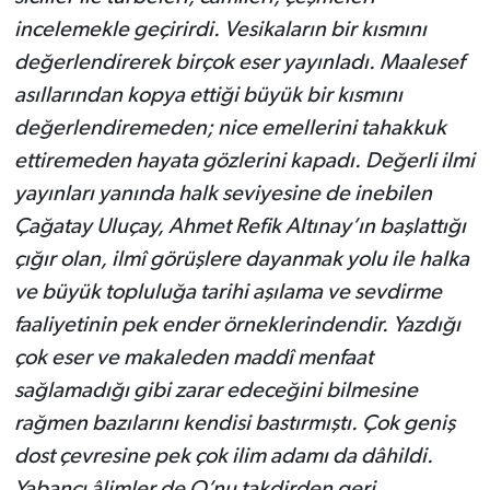
incelemekle geçirirdi. Vesikaların bir kısmını
değerlendirerek birçok eser yayınladı. Maalesef
asıllarından kopya ettiği büyük bir kısmını
değerlendiremeden; nice emellerini tahakkuk
ettiremeden hayata gözlerini kapadı.
Değerli ilmi
yayınları yanında halk seviyesine de inebilen
Çağatay Uluçay, Ahmet Refik Altınay’ın başlattığı
çığır olan, ilmî görüşlere dayanmak yolu ile halka
ve büyük topluluğa tarihi aşılama ve sevdirme
faaliyetinin pek ender örneklerindendir. Yazdığı
çok eser ve makaleden maddî menfaat
sağlamadığı gibi zarar edeceğini bilmesine
rağmen bazılarını kendisi bastırmıştı. Çok geniş
dost çevresine pek çok ilim adamı da dâhildi.
Yabancı âlimler de O’nu takdirden geri