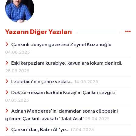
Yazarın Diğer Yazıları
Çankırılı duayen gazeteci Zeynel Kozanoğlu
04.06.2025
Eski karpuzlara kurabiye, kavunlara lokum denirdi.
28.05.2025
Leblebici'nin şehre vedası...
14.05.2025
Doktor-ressam İsa Ruhi Koray’ın Çankırı sevgisi
07.05.2025
Adnan Menderes'in idamından sonra cübbesini
gömen Çankırılı avukatı 'Talat Asal'
29.04.2025
Çankırı'dan, Bab-ı Ali'ye...
17.04.2025