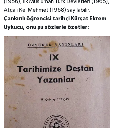
(1956), İlk Müslüman Türk Devletleri (1965),
Atçalı Kel Mehmet (1968) sayılabilir.
Çankırılı öğrencisi tarihçi Kürşat Ekrem
Uykucu, onu şu sözlerle özetler: