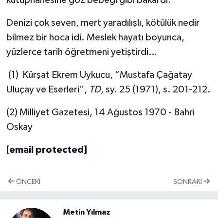
kütüphanesine göz bebeği gibi bakardı.
Denizi çok seven, mert yaradılışlı, kötülük nedir
bilmez bir hoca idi. Meslek hayatı boyunca,
yüzlerce tarih öğretmeni yetiştirdi…
(1) Kürşat Ekrem Uykucu, “Mustafa Çağatay
Uluçay ve Eserleri”,
TD
, sy. 25 (1971), s. 201-212.
(2) Milliyet Gazetesi, 14 Ağustos 1970 - Bahri
Oskay
[email protected]
ÖNCEKI
SONRAKI
Metin Yılmaz