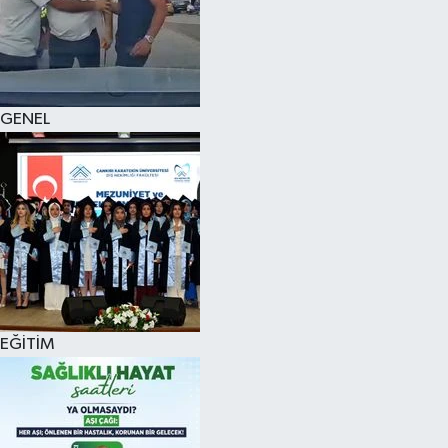
KÜLTÜR SANAT
MAGAZİN
GENEL
SAĞLIK
SİYASET
SPOR
TEKNOLOJİ
VİZYONDAKİLER
EĞİTİM
YAŞAM