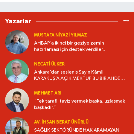
Yazarlar
MUSTAFA NIYAZI YILMAZ
AHBAP’a ikinci bir geziye zemin
hazırlaması için destek verdiler..
NECATI ÜLKER
Ankara’dan sesleniş Sayın Kâmil
KARAKUŞ’A AÇIK MEKTUP BU BİR AHDE
VEFADIR “YAŞANMIŞLIĞI KİTAP HALİNE
GETİRELİM”.
MEHMET ARI
“Tek taraflı taviz vermek başka, uzlaşmak
başkadır.”
AV. İHSAN BERAT ÜNÜRLÜ
SAĞLIK SEKTÖRÜNDE HAK ARAMAYAN