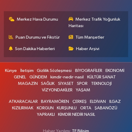
Merkez Hava Durumu
Merkez Trafik Yoğunluk
Haritası
Puan Durumu ve Fikstür
Tüm Manşetler
Son Dakika Haberleri
Haber Arşivi
Künye
İletişim
Gizlilik Sözleşmesi
BİYOGRAFİLER
EKONOMİ
GENEL
GÜNDEM
kimdir-nedir-nasil
KÜLTÜR SANAT
MAGAZİN
SAĞLIK
SİYASET
SPOR
TEKNOLOJİ
VİZYONDAKİLER
YAŞAM
ATKARACALAR
BAYRAMÖREN
ÇERKEŞ
ELDİVAN
ILGAZ
KIZILIRMAK
KORGUN
KURŞUNLU
ORTA
ŞABANÖZÜ
YAPRAKLI
KİMDİR NEDİR NASIL
Haber Yazılımı:
TE Bilişim