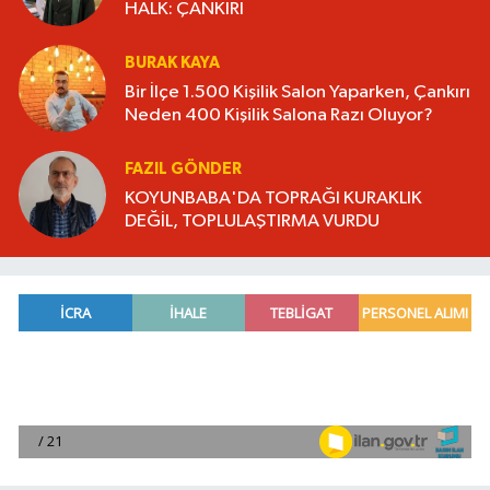
HALK: ÇANKIRI
BURAK KAYA
Bir İlçe 1.500 Kişilik Salon Yaparken, Çankırı
Neden 400 Kişilik Salona Razı Oluyor?
FAZIL GÖNDER
KOYUNBABA'DA TOPRAĞI KURAKLIK
DEĞİL, TOPLULAŞTIRMA VURDU