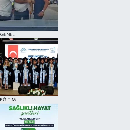
KÜLTÜR SANAT
MAGAZİN
GENEL
SAĞLIK
SİYASET
SPOR
TEKNOLOJİ
VİZYONDAKİLER
EĞİTİM
YAŞAM