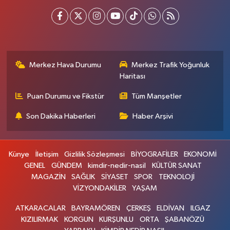
Merkez Hava Durumu
Merkez Trafik Yoğunluk
Haritası
Puan Durumu ve Fikstür
Tüm Manşetler
Son Dakika Haberleri
Haber Arşivi
Künye
İletişim
Gizlilik Sözleşmesi
BİYOGRAFİLER
EKONOMİ
GENEL
GÜNDEM
kimdir-nedir-nasil
KÜLTÜR SANAT
MAGAZİN
SAĞLIK
SİYASET
SPOR
TEKNOLOJİ
VİZYONDAKİLER
YAŞAM
ATKARACALAR
BAYRAMÖREN
ÇERKEŞ
ELDİVAN
ILGAZ
KIZILIRMAK
KORGUN
KURŞUNLU
ORTA
ŞABANÖZÜ