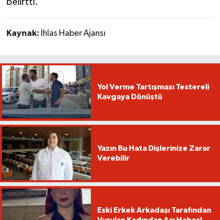
belirtti.
Kaynak:
İhlas Haber Ajansı
Yol Verme Tartışması Testereli
Kavgaya Dönüştü
Yazın Bu Hata Dişlerinize Zarar
Verebilir
Eski Erkek Arkadaşı Tarafından
Vurulan Kadından Acı Haber!