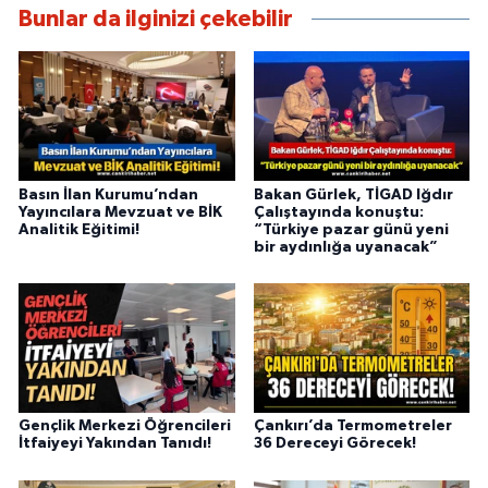
Bunlar da ilginizi çekebilir
Basın İlan Kurumu’ndan
Bakan Gürlek, TİGAD Iğdır
Yayıncılara Mevzuat ve BİK
Çalıştayında konuştu:
Analitik Eğitimi!
“Türkiye pazar günü yeni
bir aydınlığa uyanacak”
Gençlik Merkezi Öğrencileri
Çankırı’da Termometreler
İtfaiyeyi Yakından Tanıdı!
36 Dereceyi Görecek!