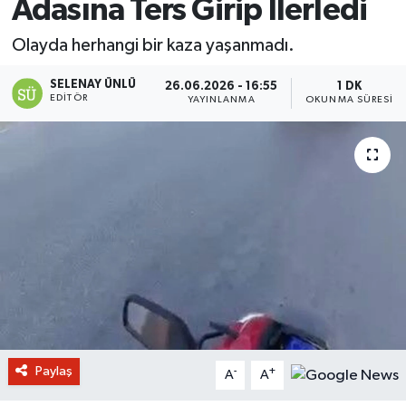
Adasına Ters Girip İlerledi
Olayda herhangi bir kaza yaşanmadı.
SELENAY ÜNLÜ
26.06.2026 - 16:55
1 DK
EDITÖR
YAYINLANMA
OKUNMA SÜRESI
Paylaş
-
+
A
A