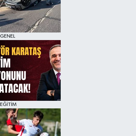
KÜLTÜR SANAT
MAGAZİN
GENEL
SAĞLIK
SİYASET
SPOR
TEKNOLOJİ
VİZYONDAKİLER
EĞİTİM
YAŞAM