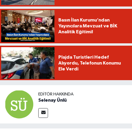
Basın İlan Kurumu’ndan
Yayıncılara Mevzuat ve BİK
Analitik Eğitimi!
Plajda Turistleri Hedef
Alıyordu, Telefonun Konumu
Ele Verdi
EDITÖR HAKKINDA
Selenay Ünlü