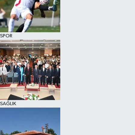
KÜLTÜR SANAT
MAGAZİN
SPOR
SAĞLIK
SİYASET
SPOR
TEKNOLOJİ
VİZYONDAKİLER
SAĞLIK
YAŞAM