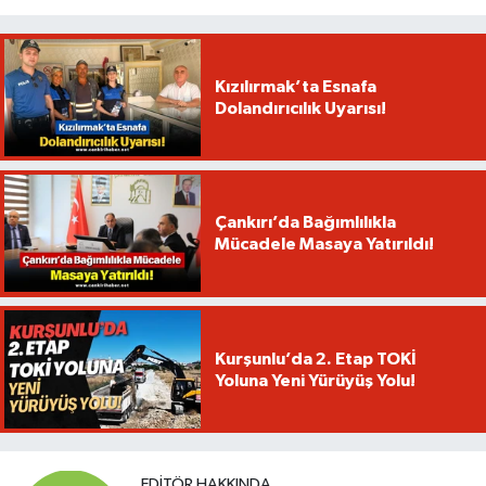
Kızılırmak’ta Esnafa
Dolandırıcılık Uyarısı!
Çankırı’da Bağımlılıkla
Mücadele Masaya Yatırıldı!
Kurşunlu’da 2. Etap TOKİ
Yoluna Yeni Yürüyüş Yolu!
EDITÖR HAKKINDA