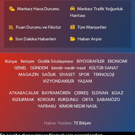
Merkez Hava Durumu
Merkez Trafik Yoğunluk
Haritası
Puan Durumu ve Fikstür
Tüm Manşetler
Son Dakika Haberleri
Haber Arşivi
Künye
İletişim
Gizlilik Sözleşmesi
BİYOGRAFİLER
EKONOMİ
GENEL
GÜNDEM
kimdir-nedir-nasil
KÜLTÜR SANAT
MAGAZİN
SAĞLIK
SİYASET
SPOR
TEKNOLOJİ
VİZYONDAKİLER
YAŞAM
ATKARACALAR
BAYRAMÖREN
ÇERKEŞ
ELDİVAN
ILGAZ
KIZILIRMAK
KORGUN
KURŞUNLU
ORTA
ŞABANÖZÜ
YAPRAKLI
KİMDİR NEDİR NASIL
Haber Yazılımı:
TE Bilişim